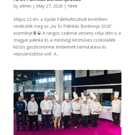
by
admin
|
May 27, 2026
|
Hírek
Május 22-én, a Gyulai Pálinkafesztivál keretében
rendezték meg az „Az Év Pálinkás Bonbonja 2026”
eseményt🍫🥃 A rangos szakmai verseny célja idén is a
magyar pálinka és a minőségi kézműves csokoládék
közös gasztronómiai értékeinek bemutatása és
népszerűsítése volt. A...