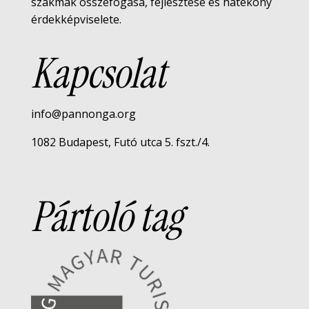
szakmák összefogása, fejlesztése és hatékony
érdekképviselete.
Kapcsolat
info@pannonga.org
1082 Budapest, Futó utca 5. fszt./4.
Pártoló tag