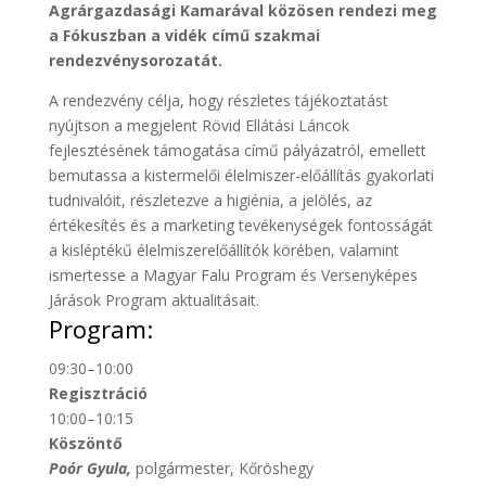
Agrárgazdasági Kamarával közösen rendezi meg
a Fókuszban a vidék című szakmai
rendezvénysorozatát.
A rendezvény célja, hogy részletes tájékoztatást
nyújtson a megjelent Rövid Ellátási Láncok
fejlesztésének támogatása című pályázatról, emellett
bemutassa a kistermelői élelmiszer-előállítás gyakorlati
tudnivalóit, részletezve a higiénia, a jelölés, az
értékesítés és a marketing tevékenységek fontosságát
a kisléptékű élelmiszerelőállítók körében, valamint
ismertesse a Magyar Falu Program és Versenyképes
Járások Program aktualitásait.
Program:
09:30–10:00
Regisztráció
10:00–10:15
Köszöntő
Poór Gyula,
polgármester, Kőröshegy