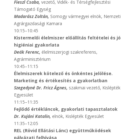
Fieszl Csaba,
vezető, Vidék- és Térségfejlesztési
Támogató Egység
Madarász Zoltán,
Somogy vármegyei elnök, Nemzeti
Agrárgazdasági Kamara
10:15–10:45
Kistermelői élelmiszer előállítás feltételei és jó
higiéniai gyakorlata
Deák Ferenc,
élelmiszerjogi szakreferens,
Agrárminisztérium
10:45–11:15
Élelmiszerek kötelező és önkéntes jelölése.
Marketing és értékesítés a gyakorlatban
Szegedyné Dr. Fricz Ágnes,
szakmai vezető, Kislépték
Egyesület
11:15–11:35
Fejlődő értékláncok, gyakorlati tapasztalatok
Dr. Kujáni Katalin,
elnök, Kislépték Egyesület
11:35–12:05
REL (Rövid Ellátási Lánc) együttműködések
pályázati felhívása