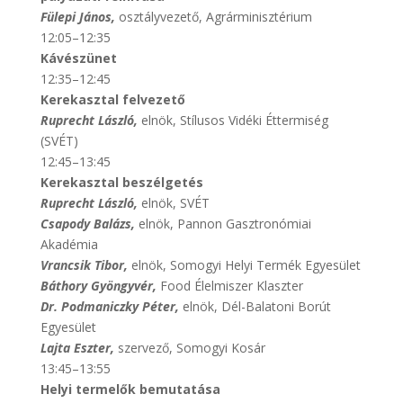
Fülepi János,
osztályvezető, Agrárminisztérium
12:05–12:35
Kávészünet
12:35–12:45
Kerekasztal felvezető
Ruprecht László,
elnök, Stílusos Vidéki Éttermiség
(SVÉT)
12:45–13:45
Kerekasztal beszélgetés
Ruprecht László,
elnök, SVÉT
Csapody Balázs,
elnök, Pannon Gasztronómiai
Akadémia
Vrancsik Tibor,
elnök, Somogyi Helyi Termék Egyesület
Báthory Gyöngyvér,
Food Élelmiszer Klaszter
Dr. Podmaniczky Péter,
elnök, Dél-Balatoni Borút
Egyesület
Lajta Eszter,
szervező, Somogyi Kosár
13:45–13:55
Helyi termelők bemutatása