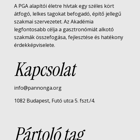
A PGA alapítói életre hívtak egy széles kört
átfogó, lelkes tagokat befogadó, építő jellegű
szakmai szervezetet. Az Akadémia
legfontosabb célja a gasztronómiát alkotó
szakmák összefogása, fejlesztése és hatékony
érdekképviselete.
Kapcsolat
info@pannonga.org
1082 Budapest, Futó utca 5. fszt./4.
Pártoló tag