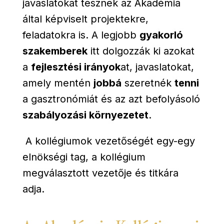
javaslatokat tesznek az Akadémia
által képviselt projektekre,
feladatokra is.
A legjobb
gyakorló
szakemberek
itt dolgozzák ki azokat
a
fejlesztési irányok
at, javaslatokat,
amely mentén
jobbá
szeretnék
tenni
a gasztronómiát és az azt befolyásoló
szabályozási környezetet
.
A kollégiumok vezetőségét egy-egy
elnökségi tag, a kollégium
megválasztott vezetője és titkára
adja.