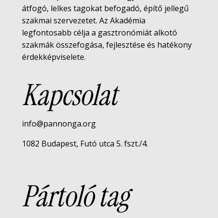
átfogó, lelkes tagokat befogadó, építő jellegű
szakmai szervezetet. Az Akadémia
legfontosabb célja a gasztronómiát alkotó
szakmák összefogása, fejlesztése és hatékony
érdekképviselete.
Kapcsolat
info@pannonga.org
1082 Budapest, Futó utca 5. fszt./4.
Pártoló tag