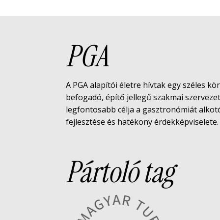
PGA
A PGA alapítói életre hívtak egy széles kö
befogadó, építő jellegű szakmai szerveze
legfontosabb célja a gasztronómiát alko
fejlesztése és hatékony érdekképviselete.
Pártoló tag