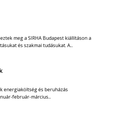
deztek meg a SIRHA Budapest kiállításon a
sukat és szakmai tudásukat. A...
k
ok energiaköltség és beruházás
január-február-március...