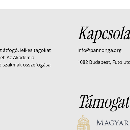
Kapcsola
rt átfogó, lelkes tagokat
info@pannonga.org
tet. Az Akadémia
1082 Budapest, Futó utca 
tó szakmák összefogása,
Támogat