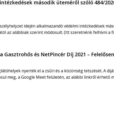
intézkedések második üteméről szóló 484/2020. 
szélyhelyzet idején alkalmazandó védelmi intézkedések másod
ától az alábbiak szerint módosult. (Itt szeretnénk felhívni a f
a Gasztrohős és NetPincér Díj 2021 – Felelősen
tóhelyek nyerték el a zsűri és a közönség tetszését. A díját
ul meg, a Google Meet felületén, az alábbi linkről érhető maj