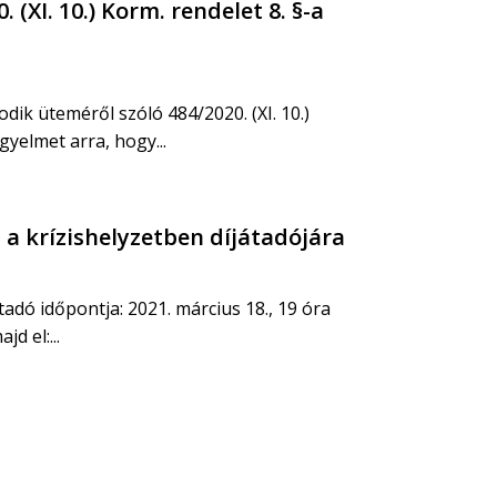
(XI. 10.) Korm. rendelet 8. §-a
ik üteméről szóló 484/2020. (XI. 10.)
igyelmet arra, hogy...
 a krízishelyzetben díjátadójára
adó időpontja: 2021. március 18., 19 óra
d el:...