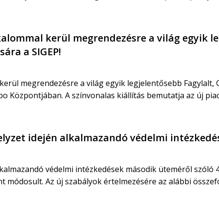
lkalommal kerül megrendezésre a világ egyik l
sára a SIGEP!
 kerül megrendezésre a világ egyik legjelentősebb Fagylalt, 
xpo Központjában. A színvonalas kiállítás bemutatja az új piac
helyzet idején alkalmazandó védelmi intézked
alkalmazandó védelmi intézkedések második üteméről szóló 484
int módosult. Az új szabályok értelmezésére az alábbi összefo