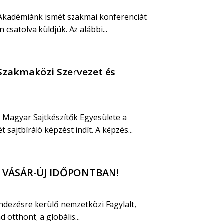
 Akadémiánk ismét szakmai konferenciát
csatolva küldjük. Az alábbi...
Szakmaközi Szervezet és
 A Magyar Sajtkészítők Egyesülete a
jtbíráló képzést indít. A képzés...
ÉS VÁSÁR-ÚJ IDŐPONTBAN!
ndezésre kerülő nemzetközi Fagylalt,
 otthont, a globális...