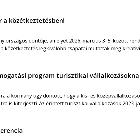
r a közétkeztetésben!
eny országos döntője, amelyet 2026. március 3–5. között ren
zétkeztetés legkiválóbb csapatai mutatták meg kreativitá
mogatási program turisztikai vállalkozásokna
ra a kormány úgy döntött, hogy a kis- és középvállalkozás
a is kiterjeszti. Az érintett turisztikai vállalkozások 2023. 
ferencia