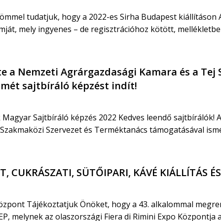
römmel tudatjuk, hogy a 2022-es Sirha Budapest kiállításon
át, mely ingyenes – de regisztrációhoz kötött, mellékletben 
te a Nemzeti Agrárgazdasági Kamara és a Tej 
ét sajtbíráló képzést indít!
ik Magyar Sajtbíráló képzés 2022 Kedves leendő sajtbírálók!
zakmaközi Szervezet és Terméktanács támogatásával ismét sa
T, CUKRÁSZATI, SÜTŐIPARI, KÁVÉ KIÁLLÍTÁS 
 Központ Tájékoztatjuk Önöket, hogy a 43. alkalommal megre
EP, melynek az olaszországi Fiera di Rimini Expo Központja ad