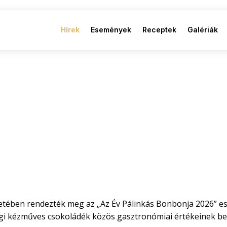
Hírek
Események
Receptek
Galériák
keretében rendezték meg az „Az Év Pálinkás Bonbonja 2026” 
égi kézműves csokoládék közös gasztronómiai értékeinek bem