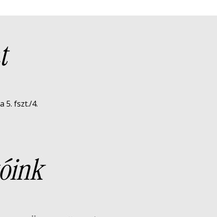
t
5. fszt./4.
óink