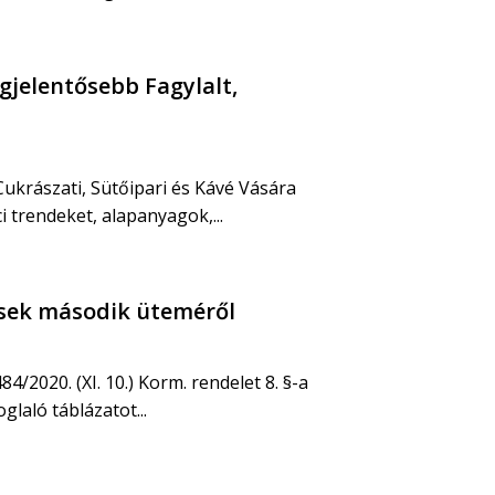
egjelentősebb Fagylalt,
Cukrászati, Sütőipari és Kávé Vására
i trendeket, alapanyagok,...
ések második üteméről
/2020. (XI. 10.) Korm. rendelet 8. §-a
glaló táblázatot...