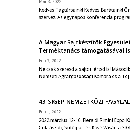
Mar 8, 2022
Kedves Tagtársaink! Kedves Barátaink! Ö
szervez. Az egynapos konferencia programj
A Magyar Sajtkészítők Egyesüle
Terméktanács támogatásával ism
Feb 3, 2022
Ne csak szeresd a sajtot, értsd is! Másod
Nemzeti Agrárgazdasági Kamara és a Tej S
43. SIGEP-NEMZETKÖZI FAGYLAL
Feb 1, 2022
2022.március 12-16. Fiera di Rimini Expo
Cukrászati, Sütőipari és Kávé Vásár, a SIG