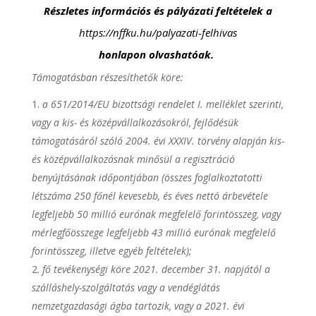
Részletes információs és pályázati feltételek a
https://nffku.hu/palyazati-felhivas
honlapon olvashatóak.
Támogatásban részesíthetők köre
:
a 651/2014/EU bizottsági rendelet I. melléklet szerinti,
vagy a kis- és középvállalkozásokról, fejlődésük
támogatásáról szóló 2004. évi XXXIV. törvény alapján kis-
és középvállalkozásnak minősül a regisztráció
benyújtásának időpontjában (összes foglalkoztatotti
létszáma 250 főnél kevesebb, és éves nettó árbevétele
legfeljebb 50 millió eurónak megfelelő forintösszeg, vagy
mérlegfőösszege legfeljebb 43 millió eurónak megfelelő
forintösszeg, illetve egyéb feltételek);
fő tevékenységi köre 2021. december 31. napjától a
szálláshely-szolgáltatás vagy a vendéglátás
nemzetgazdasági ágba tartozik, vagy a 2021. évi