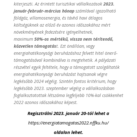
kiterjeszti. Az érintett turisztikai vállalkozások
2023.
január-február-március hónap
számlával igazolható
földgáz, villamosenergia, és távhő havi átlagos
költségüknek az előző év azonos időszakához mért
növekményének fedezésére igényelhetnek,
maximum
50%-os mértékű, vissza nem térítendő,
közvetlen támogatás
t. Ezt önállóan, vagy
energiahatékonysági beruházáshoz felvett hitel önerő-
támogatásával kombinálva is megtehetik. A pályázati
részvétel egyik feltétele, hogy a támogatott szolgáltatók
energiahatékonysági beruházást hajtsanak végre
legkésőbb 2024 végéig. Szintén fontos kritérium, hogy
legkésőbb 2023. szeptember végéig a vállalkozásban
foglalkoztatottak létszáma legfeljebb 10%-kal csökkenhet
2022 azonos időszakához képest.
Regisztrálni 2023.
január 20-tól lehet a
https://energiatamogatas2022.nffku.hu/
oldalon lehet.