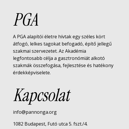
PGA
A PGA alapítói életre hívtak egy széles kört
átfogó, lelkes tagokat befogadó, építő jellegű
szakmai szervezetet. Az Akadémia
legfontosabb célja a gasztronómiát alkotó
szakmák összefogása, fejlesztése és hatékony
érdekképviselete.
Kapcsolat
info@pannonga.org
1082 Budapest, Futó utca 5. fszt./4.