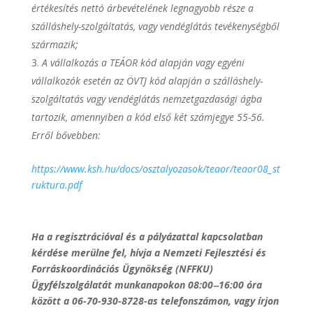
értékesítés nettó árbevételének legnagyobb része a
szálláshely-szolgáltatás, vagy vendéglátás tevékenységből
származik;
A vállalkozás a TEÁOR kód alapján vagy egyéni
vállalkozók esetén az ÖVTJ kód alapján a szálláshely-
szolgáltatás vagy vendéglátás nemzetgazdasági ágba
tartozik, amennyiben a kód első két számjegye 55-56.
Erről bővebben:
https://www.ksh.hu/docs/osztalyozasok/teaor/teaor08_st
ruktura.pdf
Ha a regisztrációval és a pályázattal kapcsolatban
kérdése merülne fel, hívja a Nemzeti Fejlesztési és
Forráskoordinációs Ügynökség (NFFKU)
Ügyfélszolgálatát munkanapokon 08:00‒16:00 óra
között a 06-70-930-8728-as telefonszámon, vagy írjon