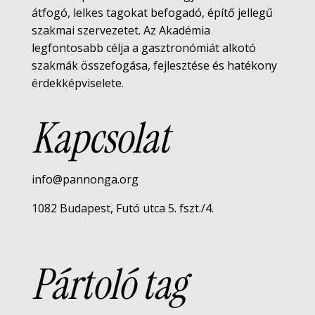
átfogó, lelkes tagokat befogadó, építő jellegű
szakmai szervezetet. Az Akadémia
legfontosabb célja a gasztronómiát alkotó
szakmák összefogása, fejlesztése és hatékony
érdekképviselete.
Kapcsolat
info@pannonga.org
1082 Budapest, Futó utca 5. fszt./4.
Pártoló tag