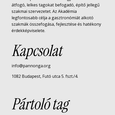
átfogó, lelkes tagokat befogadó, építő jellegű
szakmai szervezetet. Az Akadémia
legfontosabb célja a gasztronómiát alkotó
szakmák összefogása, fejlesztése és hatékony
érdekképviselete.
Kapcsolat
info@pannonga.org
1082 Budapest, Futó utca 5. fszt./4.
Pártoló tag