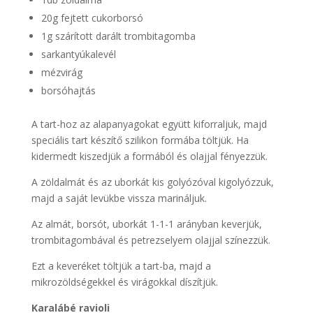
20g fejtett cukorborsó
1g szárított darált trombitagomba
sarkantyúkalevél
mézvirág
borsóhajtás
A tart-hoz az alapanyagokat együtt kiforraljuk, majd
speciális tart készítő szilikon formába töltjük. Ha
kidermedt kiszedjük a formából és olajjal fényezzük.
A zöldalmát és az uborkát kis golyózóval kigolyózzuk,
majd a saját levükbe vissza marináljuk.
Az almát, borsót, uborkát 1-1-1 arányban keverjük,
trombitagombával és petrezselyem olajjal színezzük.
Ezt a keveréket töltjük a tart-ba, majd a
mikrozöldségekkel és virágokkal díszítjük.
Karalábé ravioli