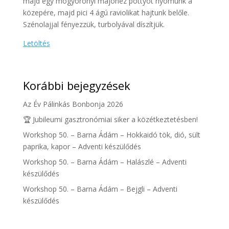
majd egy mogyorónyi majonéz pöttyöt nyomunk a
közepére, majd pici 4 ágú raviolikat hajtunk belőle.
Szénolajjal fényezzük, turbolyával díszítjük.
Letöltés
Korábbi bejegyzések
Az Év Pálinkás Bonbonja 2026
🏆 Jubileumi gasztronómiai siker a közétkeztetésben!
Workshop 50. – Barna Ádám – Hokkaidó tök, dió, sült
paprika, kapor – Adventi készülődés
Workshop 50. – Barna Ádám – Halászlé – Adventi
készülődés
Workshop 50. – Barna Ádám – Bejgli – Adventi
készülődés