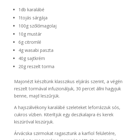
1db karalábé
1tojás sárgája
100g szőlőmagolaj
10g mustár
6g citromlé
4g wasabi paszta
40g sajtkrém
20g reszelt torma
Majonézt készítünk klasszikus eljárás szerint, a végén
reszelt tormával infuzionáljuk, 30 percet állni hagyjuk
benne, majd leszűrjük.
A hajszálvékony karalábé szeleteket leforrázzuk sós,
cukros vízben. Kiterítjük egy deszkalapra és kerek
kiszúróval kiszúrjuk.
Árvácska szirmokat ragasztunk a karfiol felületére,