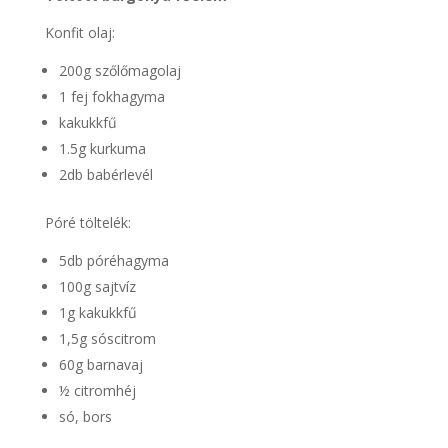
Konfit olaj:
200g szőlőmagolaj
1 fej fokhagyma
kakukkfű
1.5g kurkuma
2db babérlevél
Póré töltelék:
5db póréhagyma
100g sajtvíz
1g kakukkfű
1,5g sóscitrom
60g barnavaj
½ citromhéj
só, bors