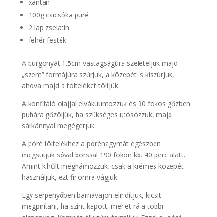
xantan
100g csicsóka püré
2 lap zselatin
fehér festék
A burgonyát 1.5cm vastagságúra szeleteljük majd
„szem” formájúra szúrjuk, a közepét is kiszúrjuk,
ahova majd a tölteléket töltjük.
A konfitáló olajjal elvákuumozzuk és 90 fokos gőzben
puhára gőzöljük, ha szükséges utósózzuk, majd
sárkánnyal megégetjük.
A póré töltelékhez a póréhagymát egészben
megsütjük sóval borssal 190 fokon kb. 40 perc alatt.
Amint kihűlt meghámozzuk, csak a krémes közepét
használjuk, ezt finomra vágjuk.
Egy serpenyőben barnavajon elindítjuk, kicsit
megpirítani, ha színt kapott, mehet rá a többi