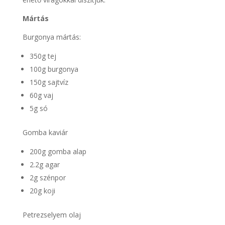
Mártás
Burgonya mártás:
350g tej
100g burgonya
150g sajtvíz
60g vaj
5g só
Gomba kaviár
200g gomba alap
2.2g agar
2g szénpor
20g koji
Petrezselyem olaj