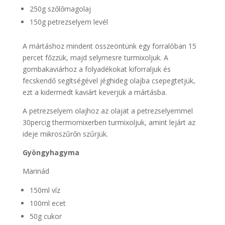
250g szőlőmagolaj
150g petrezselyem levél
A mártáshoz mindent összeöntünk egy forralóban 15
percet főzzük, majd selymesre turmixoljuk. A
gombakaviárhoz a folyadékokat kiforraljuk és
fecskendő segítségével jéghideg olajba csepegtetjük,
ezt a kidermedt kaviárt keverjük a mártásba.
A petrezselyem olajhoz az olajat a petrezselyemmel
30percig thermomixerben turmixoljuk, amint lejárt az
ideje mikroszűrőn szűrjük.
Gyöngyhagyma
Marinád
150ml víz
100ml ecet
50g cukor