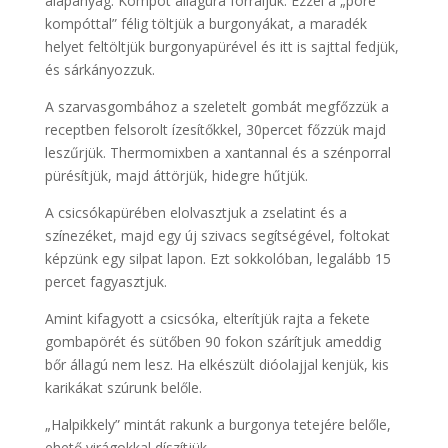
alapanyag. Kompót állagúra forraljuk. Ezzel a „póré
kompóttal” félig töltjük a burgonyákat, a maradék
helyet feltöltjük burgonyapürével és itt is sajttal fedjük,
és sárkányozzuk.
A szarvasgombához a szeletelt gombát megfőzzük a
receptben felsorolt ízesítőkkel, 30percet főzzük majd
leszűrjük. Thermomixben a xantannal és a szénporral
pürésítjük, majd áttörjük, hidegre hűtjük.
A csicsókapürében elolvasztjuk a zselatint és a
színezéket, majd egy új szivacs segítségével, foltokat
képzünk egy silpat lapon. Ezt sokkolóban, legalább 15
percet fagyasztjuk.
Amint kifagyott a csicsóka, elterítjük rajta a fekete
gombapörét és sütőben 90 fokon szárítjuk ameddig
bőr állagú nem lesz. Ha elkészült dióolajjal kenjük, kis
karikákat szúrunk belőle.
„Halpikkely” mintát rakunk a burgonya tetejére belőle,
ehető virágokkal díszítjük.