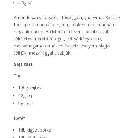
4.5g só
A gondosan válogatott 10db gyöngyhagymát 3percig
forraljuk a marinádban, majd ebben a marinádban
hagyjuk kihűlni. Ha kihűlt elfelezzük, kiválasztjuk a
tökéletes méretű réteget, ezt sárkányozzuk,
medvehagymaterméssel és petrezselyem olajjal
töltjük, mézvirággal díszítjük.
Sajt tart
Tart
150g sajtvíz
40g tej
5g agar
Betét
1db kígyóuborka
1db zöldalma