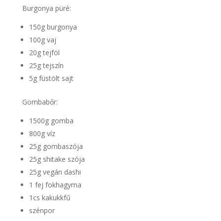
Burgonya püré:
150g burgonya
100g vaj
20g tejföl
25g tejszín
5g füstölt sajt
Gombabőr:
1500g gomba
800g víz
25g gombaszója
25g shitake szója
25g vegán dashi
1 fej fokhagyma
1cs kakukkfű
szénpor