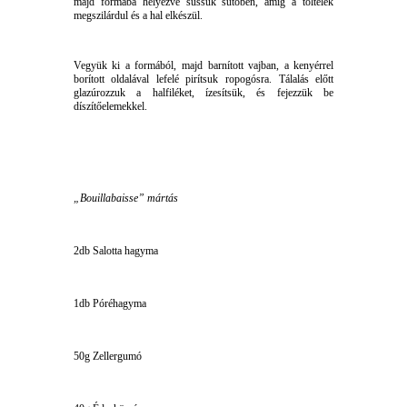
majd formába helyezve süssük sütőben, amíg a töltelék
megszilárdul és a hal elkészül.
Vegyük ki a formából, majd barnított vajban, a kenyérrel
borított oldalával lefelé pirítsuk ropogósra. Tálalás előtt
glazúrozzuk a halfiléket, ízesítsük, és fejezzük be
díszítőelemekkel.
„Bouillabaisse” mártás
2db Salotta hagyma
1db Póréhagyma
50g Zellergumó