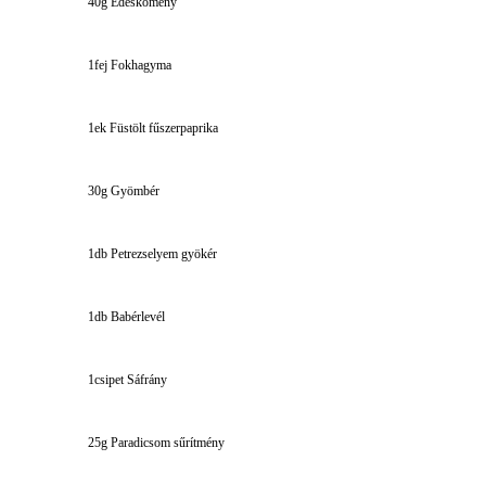
40g Édeskömény
1fej Fokhagyma
1ek Füstölt fűszerpaprika
30g Gyömbér
1db Petrezselyem gyökér
1db Babérlevél
1csipet Sáfrány
25g Paradicsom sűrítmény