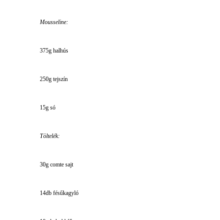
Mousseline:
375g halhús
250g tejszín
15g só
Töltelék:
30g comte sajt
14db fésűkagyló