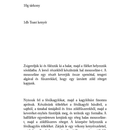
10g tárkony
1db Toast kenyér
Zsigereljük ki és filézzük ki a halat, majd a filéket helyezzük
sóoldatba. A leeső részekből készítsünk hal mousseline-t. A
mousseline egy részét keverjük össze spenóttal, tengeri
algával és fűszerekkel, hogy egy ízesített zöld réteget
kapjunk.
Nyissuk fel a fésűkagylókat, majd a kagylóhúst finomra
aprítsuk. Készítsünk tölteléket a fésűkagyló húsából, a
sajtból, a tintahal tintájából és friss zöldfűszerekből, majd a
keveréket enyhén füstöljük meg, és terítsük egy formába. A
halfilékre egyenletesen kenjünk egy réteg halas mousseline-
t, majd a zöldfűszeres réteget. A közepére helyezzük a
fésűkagylós tölteléket. Zárjuk le egy vékony kenyérszelettel,