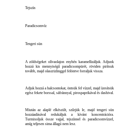
Tejszín
Paradicsomvíz
Tengeri sün
A zöldségeket olívaolajon enyhén karamellizáljuk. Adjunk
hozzá kis mennyiségű paradicsompürét, röviden pirítsuk
tovább, majd olaszrizlinggel felöntve forraljuk vissza.
Adjuk hozzá a halcsontokat, öntsük fel vízzel, majd ízesítsük
egész fekete borssal, sáfránnyal, pirospaprikával és dashival.
Miután az alaplé elkészült, szűrjük le, majd tengeri sün
hozzáadásával redukáljuk a kívánt koncentrációra.
Turmixoljuk össze vajjal, tejszínnel és paradicsomvízzel,
amíg teljesen sima állagú nem lesz.