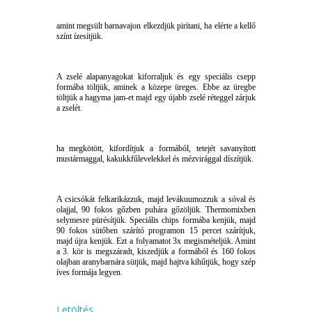
amint megsült barnavajon elkezdjük pirítani, ha elérte a kellő
színt ízesítjük.
A zselé alapanyagokat kiforraljuk és egy speciális csepp
formába töltjük, aminek a közepe üreges. Ebbe az üregbe
töltjük a hagyma jam-et majd egy újabb zselé réteggel zárjuk
a zselét.
ha megkötött, kifordítjuk a formából, tetejét savanyított
mustármaggal, kakukkfűlevelekkel és mézvirággal díszítjük.
A csicsókát felkarikázzuk, majd levákuumozzuk a sóval és
olajjal, 90 fokos gőzben puhára gőzöljük. Thermomixben
selymesre pürésítjük. Speciális chips formába kenjük, majd
90 fokos sütőben szárító programon 15 percet szárítjuk,
majd újra kenjük. Ezt a folyamatot 3x megismételjük. Amint
a 3. kör is megszáradt, kiszedjük a formából és 160 fokos
olajban aranybarnára sütjük, majd hajtva kihűtjük, hogy szép
íves formája legyen.
Letöltés