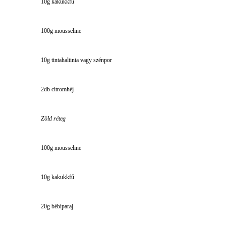
10g kakukkfű
100g mousseline
10g tintahaltinta vagy szénpor
2db citromhéj
Zöld réteg
100g mousseline
10g kakukkfű
20g bébiparaj