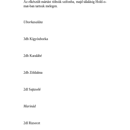
Az elkészült mártást töltsük szifonba, majd tálalásig Hold-o-
mat-ban tartsuk melegen.
Uborkasaláta
3db Kígyóuborka
2db Karalábé
2db Zöldalma
2dl Sajtzselé
Marinád
2dl Rizsecet