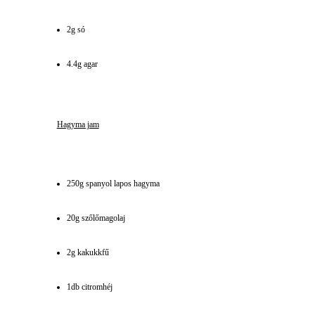
2g só
4.4g agar
Hagyma jam
250g spanyol lapos hagyma
20g szőlőmagolaj
2g kakukkfű
1db citromhéj