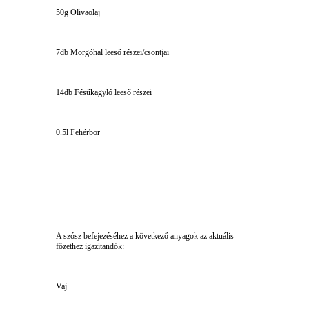
50g Olivaolaj
7db Morgóhal leeső részei/csontjai
14db Fésűkagyló leeső részei
0.5l Fehérbor
A szósz befejezéséhez a következő anyagok az aktuális
főzethez igazítandók:
Vaj