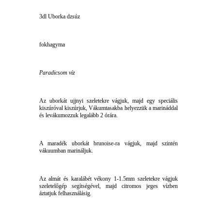
3dl Uborka dzsúz
fokhagyma
Paradicsom víz
Az uborkát ujjnyi szeletekre vágjuk, majd egy speciális
kiszúróval kiszúrjuk, Vákumtasakba helyezzük a marináddal
és levákumozzuk legalább 2 órára.
A maradék uborkát brunoise-ra vágjuk, majd szintén
vákuumban marináljuk.
Az almát és karalábét vékony 1-1.5mm szeletekre vágjuk
szeletelőgép segítségével, majd citromos jeges vízben
áztatjuk felhasználásig.