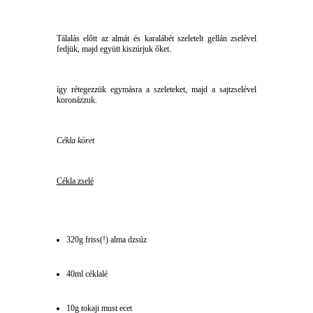
Tálalás előtt az almát és karalábét szeletelt gellán zselével
fedjük, majd együtt kiszúrjuk őket.
így rétegezzük egymásra a szeleteket, majd a sajtzselével
koronázzuk.
Cékla köret
Cékla zselé
320g friss(!) alma dzsúz
40ml céklalé
10g tokaji must ecet