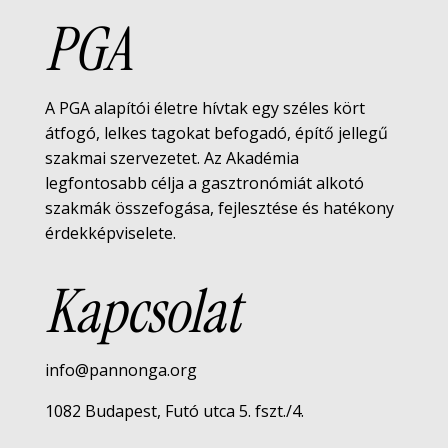
PGA
A PGA alapítói életre hívtak egy széles kört
átfogó, lelkes tagokat befogadó, építő jellegű
szakmai szervezetet. Az Akadémia
legfontosabb célja a gasztronómiát alkotó
szakmák összefogása, fejlesztése és hatékony
érdekképviselete.
Kapcsolat
info@pannonga.org
1082 Budapest, Futó utca 5. fszt./4.