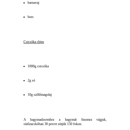
barnavaj
bors
Csicsóka chips
1000g csicsóka
2g só
10g szőlőmagolaj
A hagymadzsemhez a hagymát finomra vágjuk,
sütőzacskóban 30 percet sütjük 150 fokon.