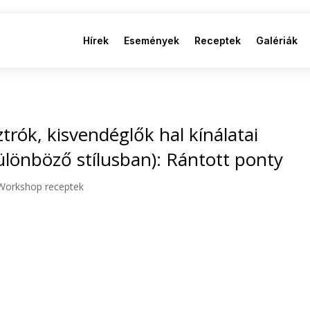
Hírek
Események
Receptek
Galériák
ztrók, kisvendéglők hal kínálatai
 különböző stílusban): Rántott ponty
Workshop receptek