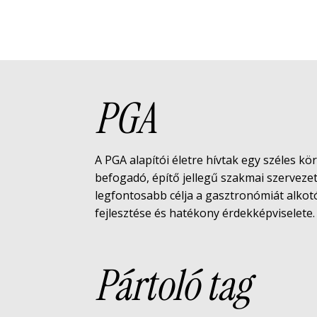
PGA
A PGA alapítói életre hívtak egy széles kö
befogadó, építő jellegű szakmai szerveze
legfontosabb célja a gasztronómiát alko
fejlesztése és hatékony érdekképviselete.
Pártoló tag