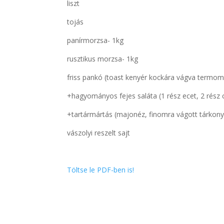
liszt
tojás
panírmorzsa- 1kg
rusztikus morzsa- 1kg
friss pankó (toast kenyér kockára vágva termomi
+hagyományos fejes saláta (1 rész ecet, 2 rész c
+tartármártás (majonéz, finomra vágott tárkony,
vászolyi reszelt sajt
Töltse le PDF-ben is!