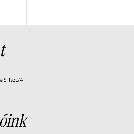
t
5. fszt./4.
óink