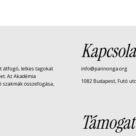
Kapcsola
rt átfogó, lelkes tagokat
info@pannonga.org
tet. Az Akadémia
1082 Budapest, Futó utca 
tó szakmák összefogása,
Támogat