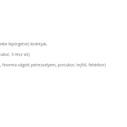
xbe lepörgetve) kirántjuk,
ukor, 3 rész víz)
 finomra vágott petrezselyem, porcukor, tejföl, fehérbor)