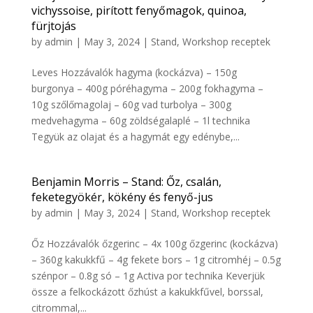
vichyssoise, pirított fenyőmagok, quinoa,
fürjtojás
by
admin
|
May 3, 2024
|
Stand
,
Workshop receptek
Leves Hozzávalók hagyma (kockázva) – 150g
burgonya – 400g póréhagyma – 200g fokhagyma –
10g szőlőmagolaj – 60g vad turbolya – 300g
medvehagyma – 60g zöldségalaplé – 1l technika
Tegyük az olajat és a hagymát egy edénybe,...
Benjamin Morris – Stand: Őz, csalán,
feketegyökér, kökény és fenyő-jus
by
admin
|
May 3, 2024
|
Stand
,
Workshop receptek
Őz Hozzávalók őzgerinc – 4x 100g őzgerinc (kockázva)
– 360g kakukkfű – 4g fekete bors – 1g citromhéj – 0.5g
szénpor – 0.8g só – 1g Activa por technika Keverjük
össze a felkockázott őzhúst a kakukkfűvel, borssal,
citrommal,...