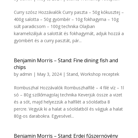
Curry szósz Hozzávalók Curry paszta – 50g kókusztej –
400g salotta – 50g gyömbér – 10g fokhagyma – 10g
sült paradicsom – 100g technika Olajban
karamelizáljuk a salottát és fokhagymát, adjuk hozzá a
gyömbért és a curry pasztát, pár...
Benjamin Morris – Stand: Fine dining fish and
chips
by
admin
|
May 3, 2024
|
Stand
,
Workshop receptek
Rombuszhal Hozzávalók Rombuszhalfilé – 4 filé víz – 1l
só – 80g szőlőmagolaj technika Keverjük össze a vizet
és a sót, majd helyezzük a halfilét a sóoldatba 8
percre. Vegyük ki a halat a sóoldatból és vágjuk a halat
80g-os darabokra. Egyesével...
Benjamin Morris – Stand: Erdei fűszernövény