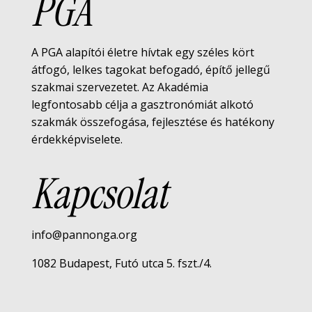
PGA
A PGA alapítói életre hívtak egy széles kört
átfogó, lelkes tagokat befogadó, építő jellegű
szakmai szervezetet. Az Akadémia
legfontosabb célja a gasztronómiát alkotó
szakmák összefogása, fejlesztése és hatékony
érdekképviselete.
Kapcsolat
info@pannonga.org
1082 Budapest, Futó utca 5. fszt./4.