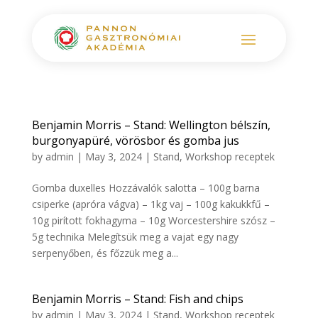
Benjamin Morris – Stand: Wellington bélszín,
burgonyapüré, vörösbor és gomba jus
by
admin
|
May 3, 2024
|
Stand
,
Workshop receptek
Gomba duxelles Hozzávalók salotta – 100g barna
csiperke (apróra vágva) – 1kg vaj – 100g kakukkfű –
10g pirított fokhagyma – 10g Worcestershire szósz –
5g technika Melegítsük meg a vajat egy nagy
serpenyőben, és főzzük meg a...
Benjamin Morris – Stand: Fish and chips
by
admin
|
May 3, 2024
|
Stand
,
Workshop receptek