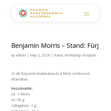
Benjamin Morris – Stand: Fürj
by
admin
|
May 2, 2024
|
Stand
,
Workshop receptek
10 db fürjcomb leválasztva és a felső combcsont
eltávolítva
Hozzávalók:
víz -1.5litres
só -90 g
csillagánizs -1 g