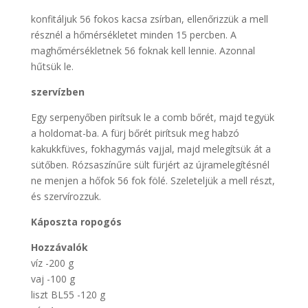
konfitáljuk 56 fokos kacsa zsírban, ellenőrizzük a mell
résznél a hőmérsékletet minden 15 percben. A
maghőmérsékletnek 56 foknak kell lennie. Azonnal
hűtsük le.
szervízben
Egy serpenyőben pirítsuk le a comb bőrét, majd tegyük
a holdomat-ba. A fürj bőrét pirítsuk meg habzó
kakukkfüves, fokhagymás vajjal, majd melegítsük át a
sütőben. Rózsaszínűre sült fürjért az újramelegítésnél
ne menjen a hőfok 56 fok fölé. Szeleteljük a mell részt,
és szervírozzuk.
Káposzta ropogós
Hozzávalók
víz -200 g
vaj -100 g
liszt BL55 -120 g