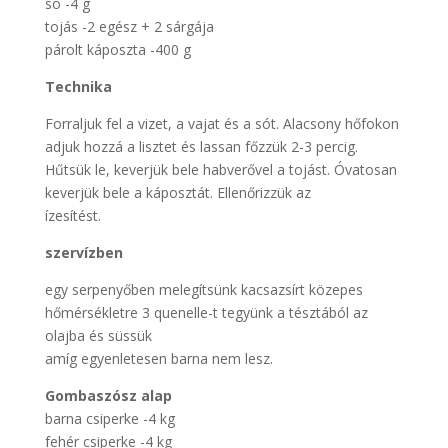
só -4 g
tojás -2 egész + 2 sárgája
párolt káposzta -400 g
Technika
Forraljuk fel a vizet, a vajat és a sót. Alacsony hőfokon
adjuk hozzá a lisztet és lassan főzzük 2-3 percig.
Hűtsük le, keverjük bele habverővel a tojást. Óvatosan
keverjük bele a káposztát. Ellenőrizzük az
ízesítést.
szervízben
egy serpenyőben melegítsünk kacsazsírt közepes
hőmérsékletre 3 quenelle-t tegyünk a tésztából az
olajba és süssük
amíg egyenletesen barna nem lesz.
Gombaszósz alap
barna csiperke -4 kg
fehér csiperke -4 kg