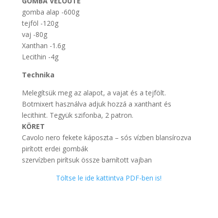
GOMBA VELOUTE
gomba alap -600g
tejföl -120g
vaj -80g
Xanthan -1.6g
Lecithin -4g
Technika
Melegítsük meg az alapot, a vajat és a tejfölt.
Botmixert használva adjuk hozzá a xanthant és
lecithint. Tegyük szifonba, 2 patron.
KÖRET
Cavolo nero fekete káposzta – sós vízben blansírozva
pirított erdei gombák
szervízben pirítsuk össze barnított vajban
Töltse le ide kattintva PDF-ben is!