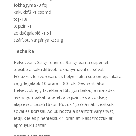
fokhagyma -3 fej
kakukkfű -1 csomó
tej -1.8 l
tejszín -1 l
zöldségalaplé -1.5 l
szárított vargánya -250 g
Technika
Helyezzünk 3.5kg fehér és 3.5 kg barna csiperkét
tepsibe a kakukkfűvel, fokhagymával és sóval.
Fóliázzuk le szorosan, és helyezzük a sütőbe éjszakára
vagy legalább 10 órára – 80 fok, 2es ventilátor.
Helyezzük egy fazékba a főtt gombákat, a maradék
nyers gombákat, a tejet, a tejszínt és a zöldség
alaplevet. Lassú tűzön főzzük 1,5 órán át. Ízesítsük
sóval és borssal. Adjuk hozzá a szárított vargányát,
fedjük le és pihentessük 1 órán át. Passzírozzuk át
apró lyukú szitán.