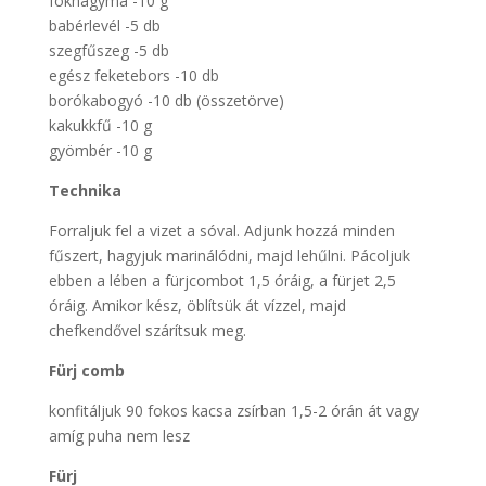
fokhagyma -10 g
babérlevél -5 db
szegfűszeg -5 db
egész feketebors -10 db
borókabogyó -10 db (összetörve)
kakukkfű -10 g
gyömbér -10 g
Technika
Forraljuk fel a vizet a sóval. Adjunk hozzá minden
fűszert, hagyjuk marinálódni, majd lehűlni. Pácoljuk
ebben a lében a fürjcombot 1,5 óráig, a fürjet 2,5
óráig. Amikor kész, öblítsük át vízzel, majd
chefkendővel szárítsuk meg.
Fürj comb
konfitáljuk 90 fokos kacsa zsírban 1,5-2 órán át vagy
amíg puha nem lesz
Fürj