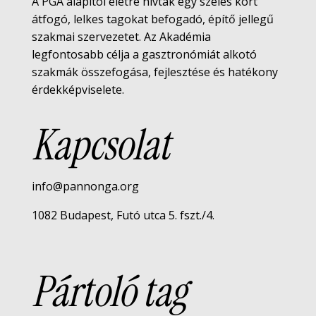
A PGA alapítói életre hívtak egy széles kört
átfogó, lelkes tagokat befogadó, építő jellegű
szakmai szervezetet. Az Akadémia
legfontosabb célja a gasztronómiát alkotó
szakmák összefogása, fejlesztése és hatékony
érdekképviselete.
Kapcsolat
info@pannonga.org
1082 Budapest, Futó utca 5. fszt./4.
Pártoló tag