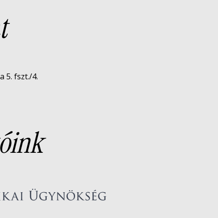
t
5. fszt./4.
óink