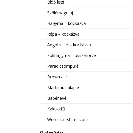
Bl55 liszt
Szőlőmagolaj
Hagyma – kockázva
Répa – kockázva
Angolzeller – kockázva
Fokhagyma – összetörve
Paradicsompüré
Brown ale
Marhahús alaplé
Babérlevél
Kakukkfű
Worcestershire szósz
Elkészítés: