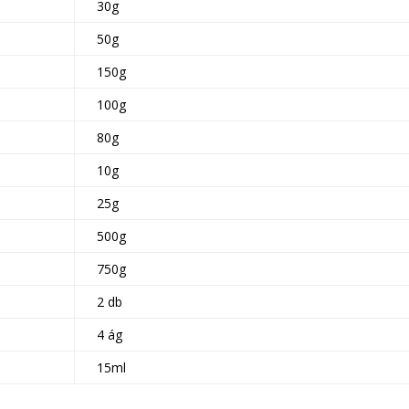
30g
50g
150g
100g
80g
10g
25g
500g
750g
2 db
4 ág
15ml