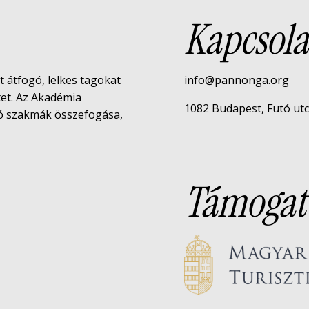
Kapcsola
rt átfogó, lelkes tagokat
info@pannonga.org
tet. Az Akadémia
1082 Budapest, Futó utca 
tó szakmák összefogása,
Támogat