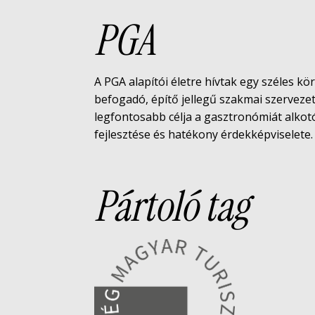
PGA
A PGA alapítói életre hívtak egy széles kö
befogadó, építő jellegű szakmai szerveze
legfontosabb célja a gasztronómiát alko
fejlesztése és hatékony érdekképviselete.
Pártoló tag