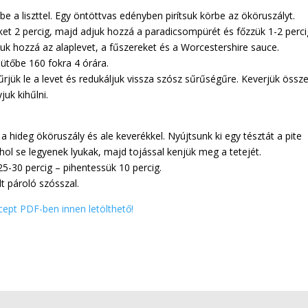
 be a liszttel. Egy öntöttvas edényben pirítsuk körbe az ököruszályt.
et 2 percig, majd adjuk hozzá a paradicsompürét és főzzük 1-2 perci
djuk hozzá az alaplevet, a fűszereket és a Worcestershire sauce.
ütőbe 160 fokra 4 órára.
zűrjük le a levet és redukáljuk vissza szósz sűrűségűre. Keverjük össz
juk kihűlni.
a hideg ököruszály és ale keverékkel. Nyújtsunk ki egy tésztát a pite
ehol se legyenek lyukak, majd tojással kenjük meg a tetejét.
25-30 percig – pihentessük 10 percig.
t pároló szósszal.
cept PDF-ben innen letölthető!