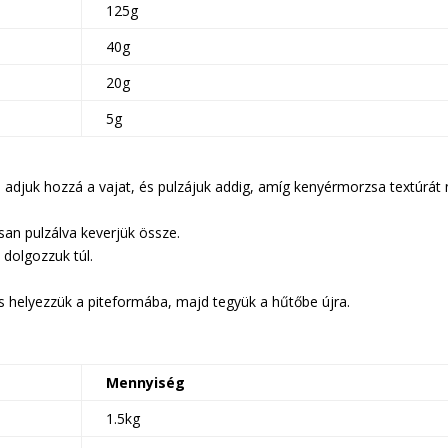
125g
40g
20g
5g
n, adjuk hozzá a vajat, és pulzájuk addig, amíg kenyérmorzsa textúrá
san pulzálva keverjük össze.
 dolgozzuk túl.
s helyezzük a piteformába, majd tegyük a hűtőbe újra.
Mennyiség
1.5kg