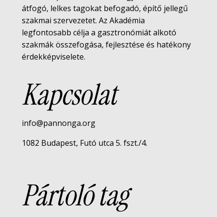
átfogó, lelkes tagokat befogadó, építő jellegű
szakmai szervezetet. Az Akadémia
legfontosabb célja a gasztronómiát alkotó
szakmák összefogása, fejlesztése és hatékony
érdekképviselete.
Kapcsolat
info@pannonga.org
1082 Budapest, Futó utca 5. fszt./4.
Pártoló tag