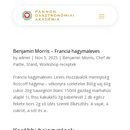
Benjamin Morris – Francia hagymaleves
by
admin
|
Nov 5, 2025
|
Benjamin Morris
,
Chef de
Partie
,
Stand
,
Workshop receptek
Francia hagymaleves Leves Hozzávalók mennyiség
Roscoff hagyma – vékonyra szeletelve 800g vaj 60g
cukor 20g Sauvignon blanc 150ml gazdag marhahús
alaplé 1L friss kakukkfű 3g babérlevél 2 db egész
fekete bors 2g só ízlés szerint Elkészítés: A vajat, a
cukrot, a sót és a...