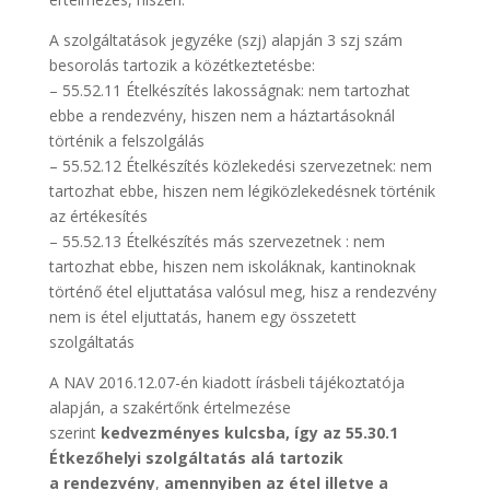
A szolgáltatások jegyzéke (szj) alapján 3 szj szám
besorolás tartozik a közétkeztetésbe:
– 55.52.11 Ételkészítés lakosságnak: nem tartozhat
ebbe a rendezvény, hiszen nem a háztartásoknál
történik a felszolgálás
– 55.52.12 Ételkészítés közlekedési szervezetnek: nem
tartozhat ebbe, hiszen nem légiközlekedésnek történik
az értékesítés
– 55.52.13 Ételkészítés más szervezetnek : nem
tartozhat ebbe, hiszen nem iskoláknak, kantinoknak
történő étel eljuttatása valósul meg, hisz a rendezvény
nem is étel eljuttatás, hanem egy összetett
szolgáltatás
A NAV 2016.12.07-én kiadott írásbeli tájékoztatója
alapján, a szakértőnk értelmezése
szerint
kedvezményes kulcsba, így az 55.30.1
Étkezőhelyi szolgáltatás alá tartozik
a rendezvény
,
amennyiben az étel illetve a