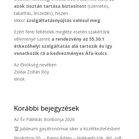
azok tisztán tartása biztosított
(szemetes,
takarítás, leszedés), hiszen
ekkor
szolgáltatásnyújtás valósul meg
.
Ezért fenti feltételek megléte esetén szakértőnk
vélemenye szerint
a rendezvény az 55.30.1
étkezőhelyi szolgáltatás alá tartozik és így
vonatkozik rá a kedvezményes Áfa-kulcs
.
Az Elnökség nevében
Zsidai Zoltán Roy
elnök
Korábbi bejegyzések
Az Év Pálinkás Bonbonja 2026
🏆 Jubileumi gasztronómiai siker a közétkeztetésben!
Workshop 50. – Barna Ádám – Hokkaidó tök, dió, sült