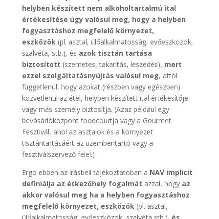
helyben készített nem alkoholtartalmú ital
értékesítése úgy valósul meg, hogy a helyben
fogyasztáshoz megfelelő környezet,
eszközök
(pl. asztal, ülőalkalmatosság, evőeszközök,
szalvéta, stb.), és
azok tisztán tartása
biztosított
(szemetes, takarítás, leszedés),
mert
ezzel szolgáltatásnyújtás valósul meg
, attól
függetlenül, hogy azokat (részben vagy egészben)
közvetlenül az étel, helyben készített ital értékesítője
vagy más személy biztosítja. (Azaz például egy
bevásárlóközpont foodcourtja vagy a Gourmet
Fesztivál, ahol az asztalok és a környezet
tisztántartásáért az üzembentartó vagy a
fesztiválszervező felel.)
Ergo ebben az írásbeli tájékoztatóban a
NAV implicit
definiálja az étkezőhely fogalmát
azzal, hogy
az
akkor valósul meg ha a helyben fogyasztáshoz
megfelelő környezet, eszközök
(pl. asztal,
ülőalkalmatosság, evőeszközök, szalvéta stb.),
és