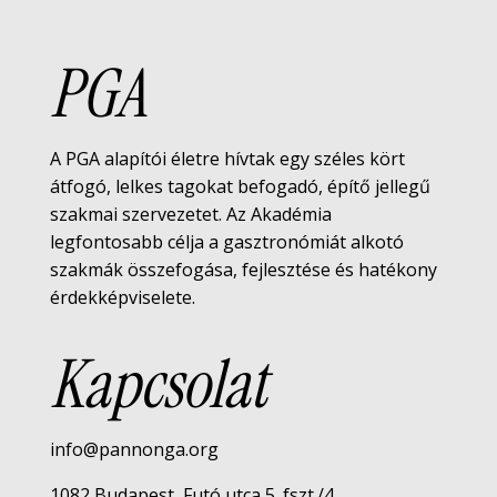
PGA
A PGA alapítói életre hívtak egy széles kört
átfogó, lelkes tagokat befogadó, építő jellegű
szakmai szervezetet. Az Akadémia
legfontosabb célja a gasztronómiát alkotó
szakmák összefogása, fejlesztése és hatékony
érdekképviselete.
Kapcsolat
info@pannonga.org
1082 Budapest, Futó utca 5. fszt./4.