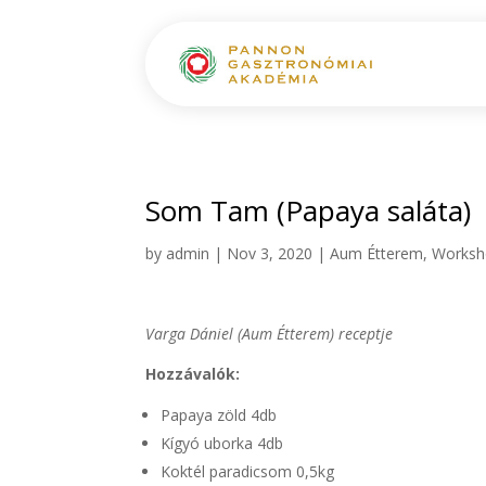
Som Tam (Papaya saláta)
by
admin
|
Nov 3, 2020
|
Aum Étterem
,
Worksh
Varga Dániel (Aum Étterem) receptje
Hozzávalók:
Papaya zöld 4db
Kígyó uborka 4db
Koktél paradicsom 0,5kg