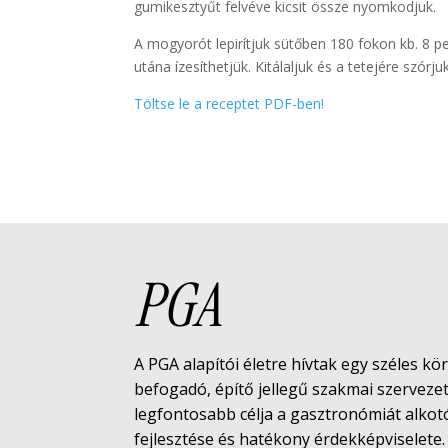
gumikesztyűt felvéve kicsit össze nyomkodjuk.
A mogyorót lepirítjuk sütőben 180 fokon kb. 8 perc
utána ízesíthetjük. Kitálaljuk és a tetejére szó
Töltse le a receptet PDF-ben!
PGA
A PGA alapítói életre hívtak egy széles kö
befogadó, építő jellegű szakmai szerveze
legfontosabb célja a gasztronómiát alko
fejlesztése és hatékony érdekképviselete.