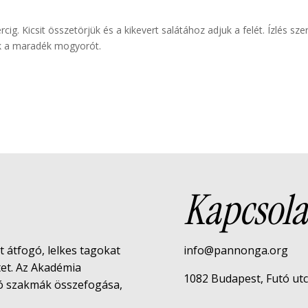
ig. Kicsit összetörjük és a kikevert salátához adjuk a felét. Ízlés szer
rjuk a maradék mogyorót.
Kapcsola
rt átfogó, lelkes tagokat
info@pannonga.org
tet. Az Akadémia
1082 Budapest, Futó utca 
tó szakmák összefogása,