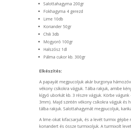
Salottahagyma 200gr
Fokhagyma 4 gerezd
Lime 10db
Koriander 50gr
Chili 3db
Mogyoró 100gr
Halszósz 1dl
Pálma cukor kb. 300gr
Elkészítés:
A papayát megpucoljuk akár burgonya hámozóval
vékony csíkokra vágjuk. Tálba rakjuk, amibe kény
kígyó uborkát kb. 3 részre vágjuk. Körbe vágunk
3mm). Majd szintén vékony csíkokra vágjuk és h
tálba rakjuk. Salottahagymát megpucoljuk, karik
A lime-okat kifacsarjuk, és a levét turmix gépbe 
koriandert és össze turmixoljuk. A turmixolt lev