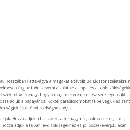
. Hosszában kettévágva a magokat eltávolítjuk. Először szeletekre 
elmesen fogjuk tudni keverni a salátalé alappal és a többi zöldségekk
 4 szeletet belőle úgy, hogy a mag részrére nem lesz szükségünk (kb.
ozzá adjuk a papayához. Koktél paradicsomokat félbe vágjuk és szin
ára vágjuk és a többi zöldséghez adjuk.
rakjuk. Hozzá adjuk a halszószt, a fokhagymát, pálma cukrot, chilit,
et hozzá adjuk a tálban lévő zöldségekhez és jól összekeverjük, akár