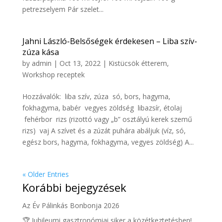
petrezselyem Pár szelet...
Jahni László-Belsőségek érdekesen – Liba szív-
zúza kása
by
admin
|
Oct 13, 2022
|
Kistücsök étterem
,
Workshop receptek
Hozzávalók: liba szív, zúza só, bors, hagyma,
fokhagyma, babér vegyes zöldség libazsír, étolaj
fehérbor rizs (rizottó vagy „b” osztályú kerek szemű
rizs) vaj A szívet és a zúzát puhára abáljuk (víz, só,
egész bors, hagyma, fokhagyma, vegyes zöldség) A...
« Older Entries
Korábbi bejegyzések
Az Év Pálinkás Bonbonja 2026
🏆 Jubileumi gasztronómiai siker a közétkeztetésben!