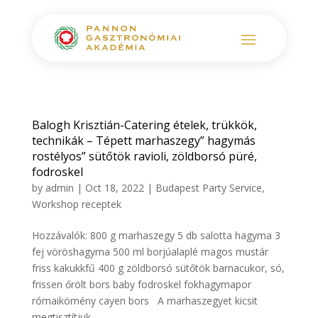
Balogh Krisztián-Catering ételek, trükkök,
technikák – Tépett marhaszegy” hagymás
rostélyos” sütőtök ravioli, zöldborsó püré,
fodroskel
by
admin
|
Oct 18, 2022
|
Budapest Party Service
,
Workshop receptek
Hozzávalók: 800 g marhaszegy 5 db salotta hagyma 3
fej vöröshagyma 500 ml borjúalaplé magos mustár
friss kakukkfű 400 g zöldborsó sütőtök barnacukor, só,
frissen őrölt bors baby fodroskel fokhagymapor
rómaikömény cayen bors A marhaszegyet kicsit
megtisztítjuk,...