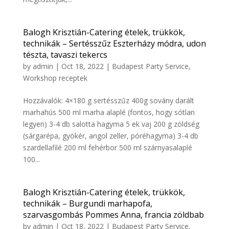
Balogh Krisztián-Catering ételek, trükkök,
technikák – Sertésszűz Eszterházy módra, udon
tészta, tavaszi tekercs
by
admin
|
Oct 18, 2022
|
Budapest Party Service
,
Workshop receptek
Hozzávalók: 4×180 g sertésszűz 400g sovány darált
marhahús 500 ml marha alaplé (fontos, hogy sótlan
legyen) 3-4 db salotta hagyma 5 ek vaj 200 g zöldség
(sárgarépa, gyökér, angol zeller, póréhagyma) 3-4 db
szardellafilé 200 ml fehérbor 500 ml szárnyasalaplé
100...
Balogh Krisztián-Catering ételek, trükkök,
technikák – Burgundi marhapofa,
szarvasgombás Pommes Anna, francia zöldbab
by
admin
|
Oct 18, 2022
|
Budapest Party Service
,