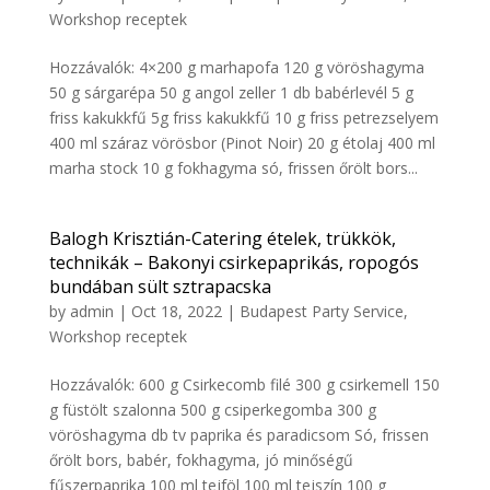
Workshop receptek
Hozzávalók: 4×200 g marhapofa 120 g vöröshagyma
50 g sárgarépa 50 g angol zeller 1 db babérlevél 5 g
friss kakukkfű 5g friss kakukkfű 10 g friss petrezselyem
400 ml száraz vörösbor (Pinot Noir) 20 g étolaj 400 ml
marha stock 10 g fokhagyma só, frissen őrölt bors...
Balogh Krisztián-Catering ételek, trükkök,
technikák – Bakonyi csirkepaprikás, ropogós
bundában sült sztrapacska
by
admin
|
Oct 18, 2022
|
Budapest Party Service
,
Workshop receptek
Hozzávalók: 600 g Csirkecomb filé 300 g csirkemell 150
g füstölt szalonna 500 g csiperkegomba 300 g
vöröshagyma db tv paprika és paradicsom Só, frissen
őrölt bors, babér, fokhagyma, jó minőségű
fűszerpaprika 100 ml tejföl 100 ml tejszín 100 g