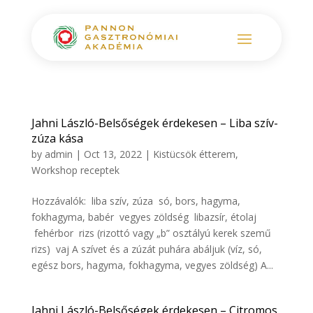
Jahni László-Belsőségek érdekesen – Liba szív-
zúza kása
by
admin
|
Oct 13, 2022
|
Kistücsök étterem
,
Workshop receptek
Hozzávalók: liba szív, zúza só, bors, hagyma,
fokhagyma, babér vegyes zöldség libazsír, étolaj
fehérbor rizs (rizottó vagy „b” osztályú kerek szemű
rizs) vaj A szívet és a zúzát puhára abáljuk (víz, só,
egész bors, hagyma, fokhagyma, vegyes zöldség) A...
Jahni László-Belsőségek érdekesen – Citromos