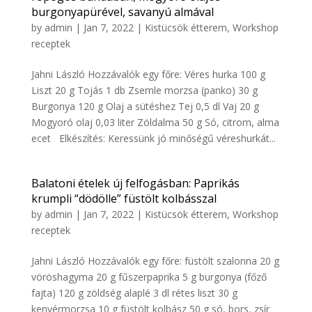
burgonyapürével, savanyú almával
by
admin
|
Jan 7, 2022
|
Kistücsök étterem
,
Workshop
receptek
Jahni László Hozzávalók egy főre: Véres hurka 100 g
Liszt 20 g Tojás 1 db Zsemle morzsa (panko) 30 g
Burgonya 120 g Olaj a sütéshez Tej 0,5 dl Vaj 20 g
Mogyoró olaj 0,03 liter Zöldalma 50 g Só, citrom, alma
ecet Elkészítés: Keressünk jó minőségű véreshurkát...
Balatoni ételek új felfogásban: Paprikás
krumpli “dödölle” füstölt kolbásszal
by
admin
|
Jan 7, 2022
|
Kistücsök étterem
,
Workshop
receptek
Jahni László Hozzávalók egy főre: füstölt szalonna 20 g
vöröshagyma 20 g fűszerpaprika 5 g burgonya (főző
fajta) 120 g zöldség alaplé 3 dl rétes liszt 30 g
kenyérmorzsa 10 g füstölt kolbász 50 g só, bors, zsír