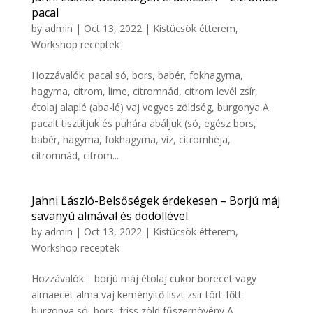
pacal
by
admin
|
Oct 13, 2022
|
Kistücsök étterem
,
Workshop receptek
Hozzávalók: pacal só, bors, babér, fokhagyma,
hagyma, citrom, lime, citromnád, citrom levél zsír,
étolaj alaplé (aba-lé) vaj vegyes zöldség, burgonya A
pacalt tisztítjuk és puhára abáljuk (só, egész bors,
babér, hagyma, fokhagyma, víz, citromhéja,
citromnád, citrom...
Jahni László-Belsőségek érdekesen – Borjú máj
savanyú almával és dödöllével
by
admin
|
Oct 13, 2022
|
Kistücsök étterem
,
Workshop receptek
Hozzávalók: borjú máj étolaj cukor borecet vagy
almaecet alma vaj keményítő liszt zsír tört-főtt
burgonya só, bors, friss zöld fűszernövény A