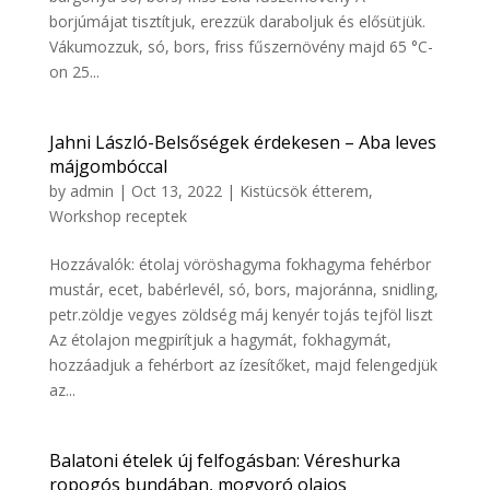
borjúmájat tisztítjuk, erezzük daraboljuk és elősütjük.
Vákumozzuk, só, bors, friss fűszernövény majd 65 °C-
on 25...
Jahni László-Belsőségek érdekesen – Aba leves
májgombóccal
by
admin
|
Oct 13, 2022
|
Kistücsök étterem
,
Workshop receptek
Hozzávalók: étolaj vöröshagyma fokhagyma fehérbor
mustár, ecet, babérlevél, só, bors, majoránna, snidling,
petr.zöldje vegyes zöldség máj kenyér tojás tejföl liszt
Az étolajon megpirítjuk a hagymát, fokhagymát,
hozzáadjuk a fehérbort az ízesítőket, majd felengedjük
az...
Balatoni ételek új felfogásban: Véreshurka
ropogós bundában, mogyoró olajos