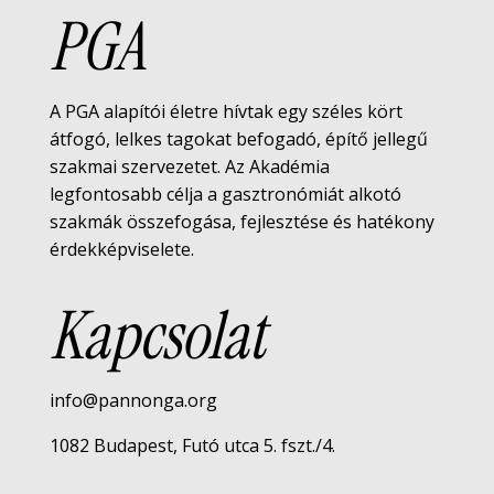
PGA
A PGA alapítói életre hívtak egy széles kört
átfogó, lelkes tagokat befogadó, építő jellegű
szakmai szervezetet. Az Akadémia
legfontosabb célja a gasztronómiát alkotó
szakmák összefogása, fejlesztése és hatékony
érdekképviselete.
Kapcsolat
info@pannonga.org
1082 Budapest, Futó utca 5. fszt./4.