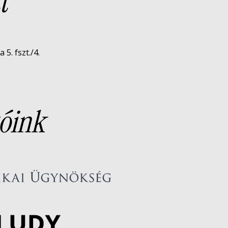
t
5. fszt./4.
óink