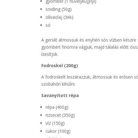
gyömbér (1 hüvelykujjnyi)
snidling (50g)
olívaolaj (3ek)
só
A gerslit átmossuk és enyhén sós vízben készre f
gyömbért finomra vágjuk, majd tálalás előtt össze
ízesítjük.
Fodroskel (200g)
A fodroskelt leszárazzuk, átmossuk és erősen só
szobahőn kihűlni.
Savanyított répa
répa (400g)
rizsecet (350g)
víz (150g)
cukor (100g)