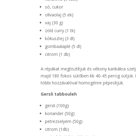
só, cukor
olívaolaj (5 ek)
vaj (30 g)
zöld curry (1 tk)
kókusztej (3 dl)
gombaalaplé (5 dl)
citrom (1 db)
A répákat megtisztítjuk és vékony karikákra szel
majd 180 fokos sütőben kb 40-45 percig sütjük.
többi hozzávalóval homogénre pépesítjük.
Gersli tabbouleh
gersli (100g)
koriander (50g)
petrezselyem (50g)
citrom (1db)