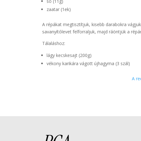
só (11g)
zaatar (1ek)
A répákat megtisztítjuk, kisebb darabokra vágjuk
savanyítólevet felforraljuk, majd ráöntjük a rép
Tálaláshoz:
lágy kecskesajt (200g)
vékony karikára vágott újhagyma (3 szál)
A re