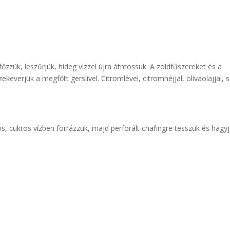
őzzük, leszűrjük, hideg vízzel újra átmossuk. A zöldfűszereket és a
keverjük a megfőtt gerslivel. Citromlével, citromhéjjal, olívaolajjal, 
s, cukros vízben forrázzuk, majd perforált chafingre tesszük és hagy