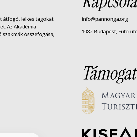
Kapcsola
rt átfogó, lelkes tagokat
info@pannonga.org
tet. Az Akadémia
1082 Budapest, Futó utca 
tó szakmák összefogása,
Támogat