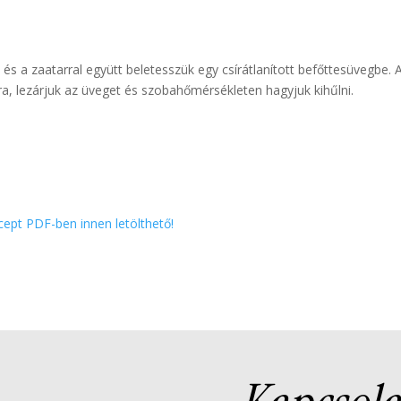
 és a zaatarral együtt beletesszük egy csírátlanított befőttesüvegbe. 
ára, lezárjuk az üveget és szobahőmérsékleten hagyjuk kihűlni.
cept PDF-ben innen letölthető!