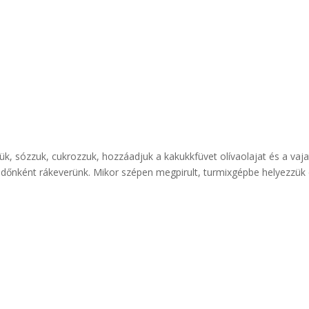
jük, sózzuk, cukrozzuk, hozzáadjuk a kakukkfüvet olívaolajat és a vaja
 Időnként rákeverünk. Mikor szépen megpirult, turmixgépbe helyezzük 