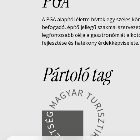
PGA
A PGA alapítói életre hívtak egy széles kö
befogadó, építő jellegű szakmai szerveze
legfontosabb célja a gasztronómiát alko
fejlesztése és hatékony érdekképviselete.
Pártoló tag