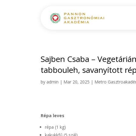
Sajben Csaba – Vegetárián
tabbouleh, savanyított rép
by
admin
|
Mar 20, 2025
|
Metro Gasztroakadé
Répa leves
répa (1 kg)
kakukkfű (5 szál)