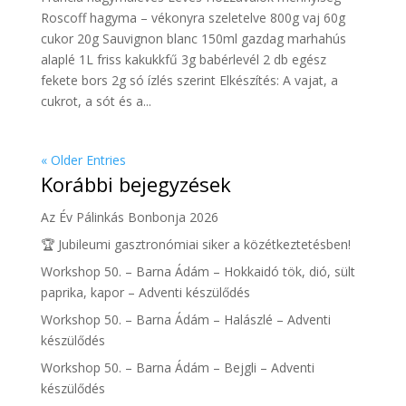
Roscoff hagyma – vékonyra szeletelve 800g vaj 60g
cukor 20g Sauvignon blanc 150ml gazdag marhahús
alaplé 1L friss kakukkfű 3g babérlevél 2 db egész
fekete bors 2g só ízlés szerint Elkészítés: A vajat, a
cukrot, a sót és a...
« Older Entries
Korábbi bejegyzések
Az Év Pálinkás Bonbonja 2026
🏆 Jubileumi gasztronómiai siker a közétkeztetésben!
Workshop 50. – Barna Ádám – Hokkaidó tök, dió, sült
paprika, kapor – Adventi készülődés
Workshop 50. – Barna Ádám – Halászlé – Adventi
készülődés
Workshop 50. – Barna Ádám – Bejgli – Adventi
készülődés