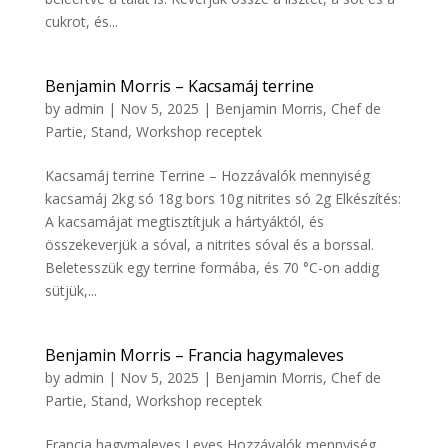
cukrot, és...
Benjamin Morris – Kacsamáj terrine
by
admin
|
Nov 5, 2025
|
Benjamin Morris
,
Chef de
Partie
,
Stand
,
Workshop receptek
Kacsamáj terrine Terrine – Hozzávalók mennyiség
kacsamáj 2kg só 18g bors 10g nitrites só 2g Elkészítés:
A kacsamájat megtisztítjuk a hártyáktól, és
összekeverjük a sóval, a nitrites sóval és a borssal.
Beletesszük egy terrine formába, és 70 °C-on addig
sütjük,...
Benjamin Morris – Francia hagymaleves
by
admin
|
Nov 5, 2025
|
Benjamin Morris
,
Chef de
Partie
,
Stand
,
Workshop receptek
Francia hagymaleves Leves Hozzávalók mennyiség