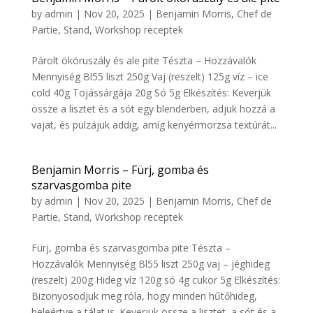
by
admin
|
Nov 20, 2025
|
Benjamin Morris
,
Chef de
Partie
,
Stand
,
Workshop receptek
Párolt ököruszály és ale pite Tészta – Hozzávalók
Mennyiség Bl55 liszt 250g Vaj (reszelt) 125g víz – ice
cold 40g Tojássárgája 20g Só 5g Elkészítés: Keverjük
össze a lisztet és a sót egy blenderben, adjuk hozzá a
vajat, és pulzájuk addig, amíg kenyérmorzsa textúrát...
Benjamin Morris – Fürj, gomba és
szarvasgomba pite
by
admin
|
Nov 20, 2025
|
Benjamin Morris
,
Chef de
Partie
,
Stand
,
Workshop receptek
Fürj, gomba és szarvasgomba pite Tészta –
Hozzávalók Mennyiség Bl55 liszt 250g vaj – jéghideg
(reszelt) 200g Hideg víz 120g só 4g cukor 5g Elkészítés:
Bizonyosodjuk meg róla, hogy minden hűtőhideg,
beleértve a tálat is. Keverjük össze a lisztet, a sót és a