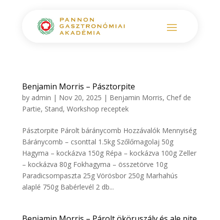
Benjamin Morris – Pásztorpite
by
admin
|
Nov 20, 2025
|
Benjamin Morris
,
Chef de
Partie
,
Stand
,
Workshop receptek
Pásztorpite Párolt báránycomb Hozzávalók Mennyiség
Báránycomb – csonttal 1.5kg Szőlőmagolaj 50g
Hagyma – kockázva 150g Répa – kockázva 100g Zeller
– kockázva 80g Fokhagyma – összetörve 10g
Paradicsompaszta 25g Vörösbor 250g Marhahús
alaplé 750g Babérlevél 2 db...
Benjamin Morris – Párolt ököruszály és ale pite