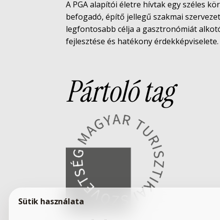
A PGA alapítói életre hívtak egy széles kö
befogadó, építő jellegű szakmai szerveze
legfontosabb célja a gasztronómiát alko
fejlesztése és hatékony érdekképviselete.
Pártoló tag
Sütik használata