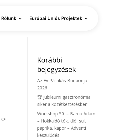
Rólunk
Európai Uniós Projektek
Korábbi
bejegyzések
Az Év Pálinkás Bonbonja
2026
🏆 Jubileumi gasztronómiai
siker a közétkeztetésben!
Workshop 50. – Barna Ádám
0 Cᴼ-
– Hokkaidó tök, dió, sült
paprika, kapor – Adventi
készülődés