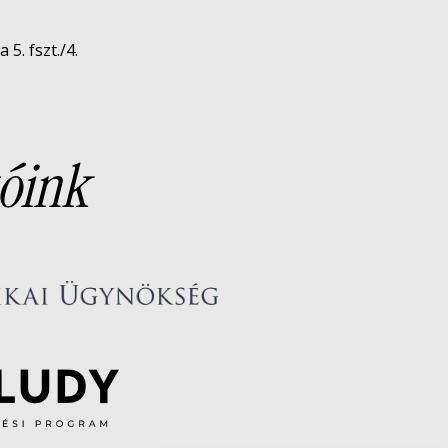
5. fszt./4.
óink