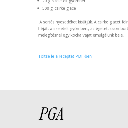
20 g. szeletelt gyömbér
500 g. csirke glace
A sertés nyesedéket kisütjük. A csirke glacet fel
héját, a szeletelt gyömbért, az égetett csombort,
melegítésnél egy kocka vajat emulgálunk bele.
Töltse le a receptet PDF-ben!
PGA