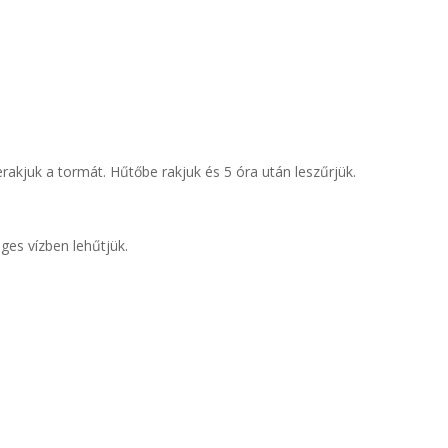
erakjuk a tormát. Hűtőbe rakjuk és 5 óra után leszűrjük.
ges vízben lehűtjük.