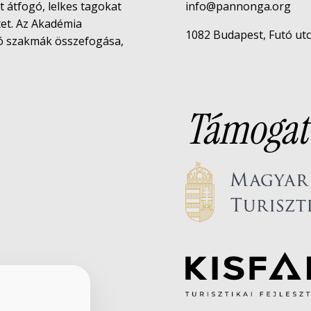
rt átfogó, lelkes tagokat
info@pannonga.org
tet. Az Akadémia
1082 Budapest, Futó utca 
tó szakmák összefogása,
Támogat