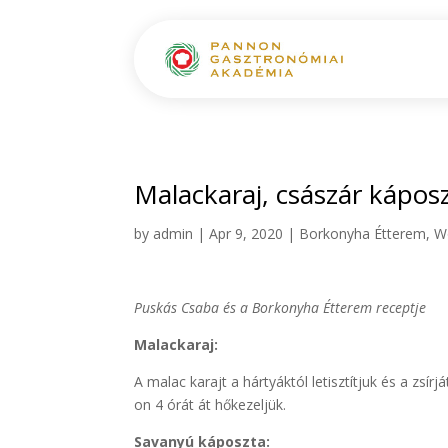
Malackaraj, császár káposzt
by
admin
|
Apr 9, 2020
|
Borkonyha Étterem
,
W
Puskás Csaba és a Borkonyha Étterem receptje
Malackaraj:
A malac karajt a hártyáktól letisztítjuk és a zsí
on 4 órát át hőkezeljük.
Savanyú káposzta: