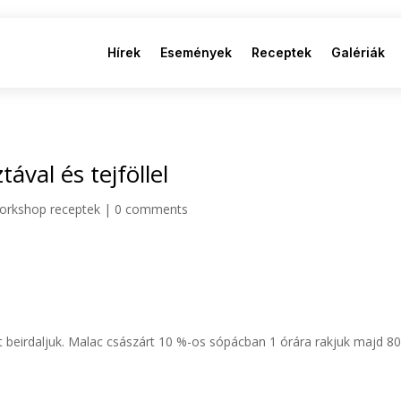
Hírek
Események
Receptek
Galériák
ával és tejföllel
orkshop receptek
|
0 comments
rját beirdaljuk. Malac császárt 10 %-os sópácban 1 órára rakjuk majd 8