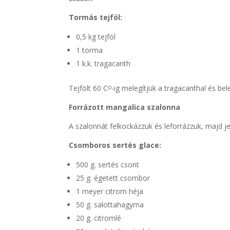
Tormás tejföl:
0,5 kg tejföl
1 torma
1 k.k. tragacanth
Tejfölt 60 Cᴼ-ig melegítjük a tragacanthal és bel
Forrázott mangalica szalonna
A szalonnát felkockázzuk és leforrázzuk, majd je
Csomboros sertés glace:
500 g. sertés csont
25 g. égetett csombor
1 meyer citrom héja
50 g. salottahagyma
20 g. citromlé