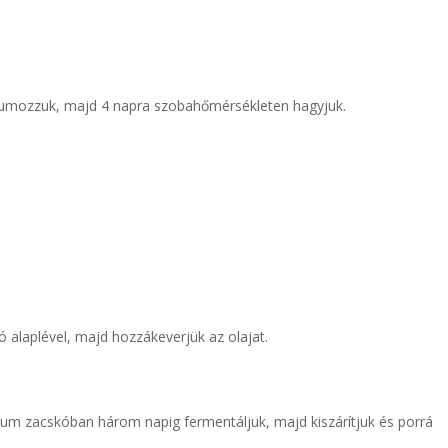
uumozzuk, majd 4 napra szobahőmérsékleten hagyjuk.
ró alaplével, majd hozzákeverjük az olajat.
kuum zacskóban három napig fermentáljuk, majd kiszárítjuk és porrá