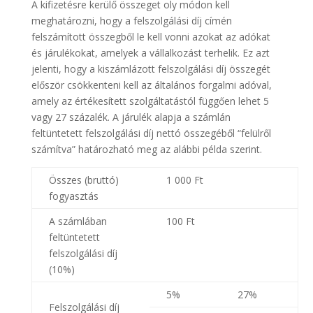
A kifizetésre kerülő összeget oly módon kell
meghatározni, hogy a felszolgálási díj címén
felszámított összegből le kell vonni azokat az adókat
és járulékokat, amelyek a vállalkozást terhelik. Ez azt
jelenti, hogy a kiszámlázott felszolgálási díj összegét
először csökkenteni kell az általános forgalmi adóval,
amely az értékesített szolgáltatástól függően lehet 5
vagy 27 százalék. A járulék alapja a számlán
feltüntetett felszolgálási díj nettó összegéből “felülről
számítva” határozható meg az alábbi példa szerint.
Összes (bruttó)
1 000 Ft
fogyasztás
A számlában
100 Ft
feltüntetett
felszolgálási díj
(10%)
5%
27%
Felszolgálási díj