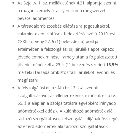
Az Szja tv. 1. sz. mellékletének 4.21. alpontja szerint
a magánszemély által ilyen címen megszerzett
bevétel adómentes.
A társadalombiztosítás ellátásaira jogosultakról,
valamint ezen ellátások fedezetéről szóló 2019. évi
CXXII. törvény 27. § (1) bekezdés a) pontja
értelmében a felszolgálási díj járulékalapot képező
jövedelemnek minősül, amely után a foglalkoztatott
jövedelméből kell a 25. § (1) bekezdés szerinti
18,5%
mértékű társadalombiztosítási járulékot levonni és
megfizetni.
A felszolgálási díj az Áfa tv. 13. §-a szerinti
szolgáltatásnyújtás ellenértékének minősül, és a tv.
65. §-a alapján a szolgáltatásra egyébként irányadó
adómértékkel adózik. A különböző adómérték alá
tartozó szolgáltatások felszolgálási díjának összegét
az eltérő adómérték alá tartozó szolgáltatások