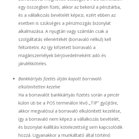
egy összegben fizeti, akkor az bekerül a pénztárba,
és a vállalkozás bevételét képezi, ezért ebben az
esetben is szükséges a pénzmozgás bizonylat
alkalmazása. A nyugtán vagy számlán csak a
szolgáltatás ellenértékét (borravaló nélkül) kell
feltüntetni. Az így kifizetett borravaló a
magánszemélyek bérjövedelmeként adó-és
járulékköteles.
Bankkártyás fizetés útján kapott borravaló
elkülönítetten kezelve
Ha a borravalót bankkártyás fizetés során a pincér
külön üti be a POS terminálon lévő „TIP” gyűjtőre,
akkor megvalósul a borravaló elkülönített kezelése,
így a borravaló nem képezi a vállalkozás bevételét,
és bizonylat-kiállítási kötelezettség sem kapcsolódik
hozzá. Ugyanakkor a munkáltató által történő