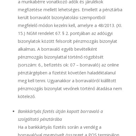
a munkabérre vonatkozó adók és járulékok
megfizetése mellett lehetséges. Emellett a pénztárba
került borravalót bizonylatolási szempontból
megfelelő módon kezelni kell, amelyre a 48/2013. (XI.
15.) NGM rendelet 67. § 2. pontjában az adóügyi
bizonylatok között felsorolt pénzmozgás bizonylat
alkalmas. A borravaló egyéb bevételként
pénzmozgás bizonylattal történő rögzítését
(sorszám: 6., befizetés ok: 07 – borravaló) az online
pénztárgépben a fizetést követően haladéktalanul
meg kell tenni. Ugyanakkor a borravalóról kiállított
pénzmozgás bizonylat vevőnek történő átadása nem
kötelező.
Bankkártyás fizetés útján kapott borravaló a
szolgáltató pénztárába
Ha a bankkártyás fizetés során a vendég a
borravalóval megnövelt összeget a POS terminálon