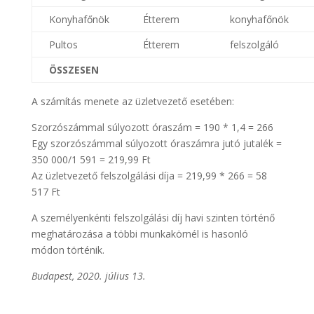
Konyhafőnök
Étterem
konyhafőnök
Pultos
Étterem
felszolgáló
ÖSSZESEN
A számítás menete az üzletvezető esetében:
Szorzószámmal súlyozott óraszám = 190 * 1,4 = 266
Egy szorzószámmal súlyozott óraszámra jutó jutalék =
350 000/1 591 = 219,99 Ft
Az üzletvezető felszolgálási díja = 219,99 * 266 = 58
517 Ft
A személyenkénti felszolgálási díj havi szinten történő
meghatározása a többi munkakörnél is hasonló
módon történik.
Budapest, 2020. július 13.