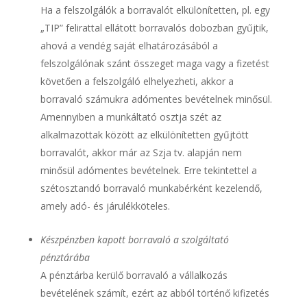
Ha a felszolgálók a borravalót elkülönítetten, pl. egy
„TIP” felirattal ellátott borravalós dobozban gyűjtik,
ahová a vendég saját elhatározásából a
felszolgálónak szánt összeget maga vagy a fizetést
követően a felszolgáló elhelyezheti, akkor a
borravaló számukra adómentes bevételnek minősül.
Amennyiben a munkáltató osztja szét az
alkalmazottak között az elkülönítetten gyűjtött
borravalót, akkor már az Szja tv. alapján nem
minősül adómentes bevételnek. Erre tekintettel a
szétosztandó borravaló munkabérként kezelendő,
amely adó- és járulékköteles.
Készpénzben kapott borravaló a szolgáltató
pénztárába
A pénztárba kerülő borravaló a vállalkozás
bevételének számít, ezért az abból történő kifizetés