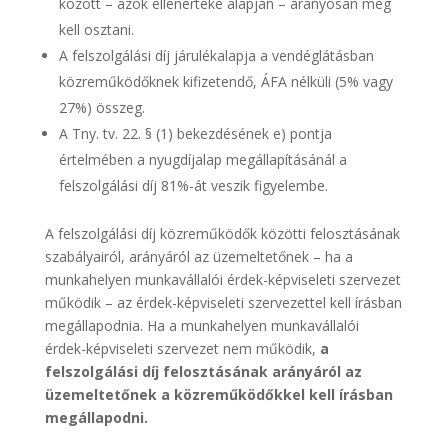
között – azok ellenértéke alapján – arányosan meg
kell osztani.
A felszolgálási díj járulékalapja a vendéglátásban
közreműködőknek kifizetendő, ÁFA nélküli (5% vagy
27%) összeg.
A Tny. tv. 22. § (1) bekezdésének e) pontja
értelmében a nyugdíjalap megállapításánál a
felszolgálási díj 81%-át veszik figyelembe.
A felszolgálási díj közreműködők közötti felosztásának
szabályairól, arányáról az üzemeltetőnek – ha a
munkahelyen munkavállalói érdek-képviseleti szervezet
működik – az érdek-képviseleti szervezettel kell írásban
megállapodnia. Ha a munkahelyen munkavállalói
érdek-képviseleti szervezet nem működik,
a
felszolgálási díj felosztásának arányáról az
üzemeltetőnek a közreműködőkkel kell írásban
megállapodni.