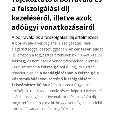
a felszolgálási díj
kezeléséről, illetve azok
adóügyi vonatkozásairól
A borravaló és a felszolgálási díj értelmezése
A borravaló
a vendég által a szolgáltatás iránti
elégedettséggel összefüggésben,
önkéntesen adott
(jellemzően a fogyasztás értékének kb. 10%-át kitevő)
összeg,
és nem csak a vendéglátóiparban jellemző
.
Ezzel szemben
a felszolgálási díj
egy miniszteri
rendelet alapján
a vendéglátásban a felszolgáló
közreműködésével történő kiszolgálásért
felszámított külön díj
(általában a fogyasztás
értékének 10-15%-a), amely részét képezi a fizetendő
számla összegének. Ugyanakkor a felszolgálási díj
megfizetése nem zárja ki, hogy a vendégek azon felül
borravalót adjanak a felszolgálóknak.