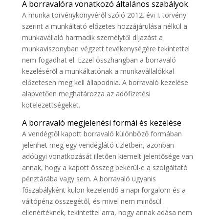
A borravalóra vonatkozó általános szabályok
A munka törvénykönyvéről szóló 2012. évi I. törvény
szerint a munkáltató előzetes hozzájárulása nélkül a
munkavállaló harmadik személytől díjazást a
munkaviszonyban végzett tevékenységére tekintettel
nem fogadhat el. Ezzel összhangban a borravaló
kezeléséről a munkáltatónak a munkavállalókkal
előzetesen meg kell állapodnia. A borravaló kezelése
alapvetően meghatározza az adófizetési
kötelezettségeket.
A borravaló megjelenési formái és kezelése
A vendégtől kapott borravaló különböző formában
jelenhet meg egy vendéglátó üzletben, azonban
adóügyi vonatkozását illetően kiemelt jelentősége van
annak, hogy a kapott összeg bekerül-e a szolgáltató
pénztárába vagy sem. A borravaló ugyanis
főszabályként külön kezelendő a napi forgalom és a
váltópénz összegétől, és mivel nem minősül
ellenértéknek, tekintettel arra, hogy annak adása nem