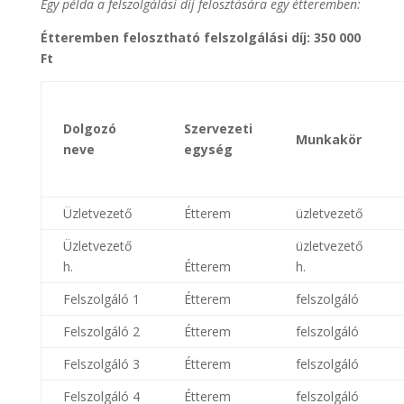
Egy példa a felszolgálási díj felosztására egy étteremben:
Étteremben felosztható felszolgálási díj: 350 000
Ft
Dolgozó
Szervezeti
Munkakör
neve
egység
Üzletvezető
Étterem
üzletvezető
Üzletvezető
üzletvezető
h.
Étterem
h.
Felszolgáló 1
Étterem
felszolgáló
Felszolgáló 2
Étterem
felszolgáló
Felszolgáló 3
Étterem
felszolgáló
Felszolgáló 4
Étterem
felszolgáló