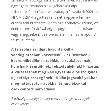
Emellett a felszolgálási díjat a termékek eladási ára és
egységára, továbbá a szolgáltatások díja
feltüntetésének részletes szabályairól szóló
4/2009-es
NFGM-SZMM együttes rendelet alapján a termék
árának feltüntetésére vonatkozó szabályok szerint, az
érintett termék árával együtt (ugyanazon árkiíráson
vagy árjegyzéken, ideértve az étel-, ital- és árlapot is)
fel kell tüntetni.
A felszolgálási díjat havonta kell a
vendéglátásban közvetlenül – az üzletben –
közreműködőknek (például a szakácsoknak,
konyhai kisegítőknek, felszolgálóknak) kifizetni.
A kifizetésnek meg kell egyeznie a felszolgálási
díj befolyt összegének – külön jogszabályokban
meghatározott – adókkal és járulékokkal
csökkentett hányadával.
A felszolgálási díjra a következő adóügyi szabályok
érvényesek: