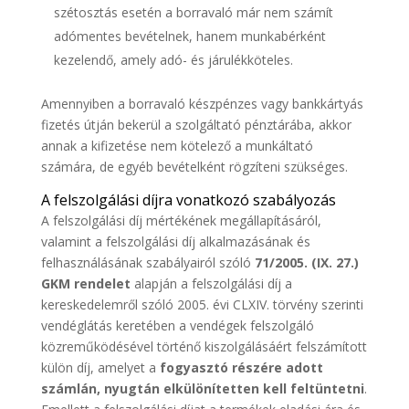
szétosztás esetén a borravaló már nem számít
adómentes bevételnek, hanem munkabérként
kezelendő, amely adó- és járulékköteles.
Amennyiben a borravaló készpénzes vagy bankkártyás
fizetés útján bekerül a szolgáltató pénztárába, akkor
annak a kifizetése nem kötelező a munkáltató
számára, de egyéb bevételként rögzíteni szükséges.
A felszolgálási díjra vonatkozó szabályozás
A felszolgálási díj mértékének megállapításáról,
valamint a felszolgálási díj alkalmazásának és
felhasználásának szabályairól szóló
71/2005. (IX. 27.)
GKM rendelet
alapján a felszolgálási díj a
kereskedelemről szóló 2005. évi CLXIV. törvény szerinti
vendéglátás keretében a vendégek felszolgáló
közreműködésével történő kiszolgálásáért felszámított
külön díj, amelyet a
fogyasztó részére adott
számlán, nyugtán elkülönítetten kell feltüntetni
.