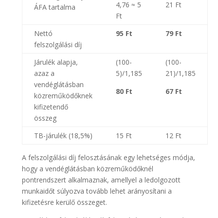
4,76 ≈ 5
21 Ft
ÁFA tartalma
Ft
Nettó
95 Ft
79 Ft
felszolgálási díj
Járulék alapja,
(100-
(100-
azaz a
5)/1,185
21)/1,185
vendéglátásban
80 Ft
67 Ft
közreműködőknek
kifizetendő
összeg
TB-járulék (18,5%)
15 Ft
12 Ft
A felszolgálási díj felosztásának egy lehetséges módja,
hogy a vendéglátásban közreműködőknél
pontrendszert alkalmaznak, amellyel a ledolgozott
munkaidőt súlyozva tovább lehet arányosítani a
kifizetésre kerülő összeget.