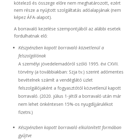
kötelező és összege előre nem meghatározott, ezért
nem része a nyújtott szolgáltatás adóalapjának (nem
képez ÁFA-alapot).
A borravaló kezelése szempontjából az alábbi esetek
fordulhatnak elő:
Készpénzben kapott borravaló közvetlenül a
felszolgálónak
A személyi jövedelemadóról szóló 1995. évi CXVII.
törvény (a továbbiakban: Szja tv.) szerint adómentes
bevételnek számít a vendéglátó üzlet
felszolgálójaként a fogyasztótól közvetlenül kapott
borravaló. (2020. július 1-jétől a borravaló után már
nem lehet önkéntesen 15%-os nyugdíjjárulékot
fizetni.)
Készpénzben kapott borravaló elkülönített formában
gyűjtve