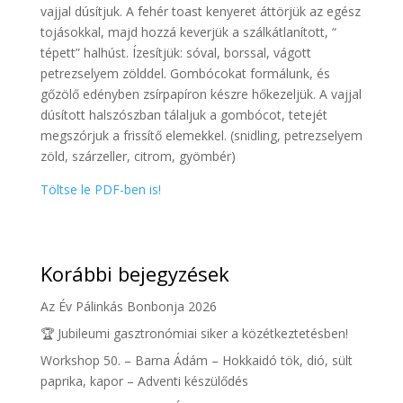
vajjal dúsítjuk. A fehér toast kenyeret áttörjük az egész
tojásokkal, majd hozzá keverjük a szálkátlanított, “
tépett” halhúst. Ízesítjük: sóval, borssal, vágott
petrezselyem zölddel. Gombócokat formálunk, és
gőzölő edényben zsírpapíron készre hőkezeljük. A vajjal
dúsított halszószban tálaljuk a gombócot, tetejét
megszórjuk a frissítő elemekkel. (snidling, petrezselyem
zöld, szárzeller, citrom, gyömbér)
Töltse le PDF-ben is!
Korábbi bejegyzések
Az Év Pálinkás Bonbonja 2026
🏆 Jubileumi gasztronómiai siker a közétkeztetésben!
Workshop 50. – Barna Ádám – Hokkaidó tök, dió, sült
paprika, kapor – Adventi készülődés