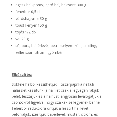
egész hal (ponty) apró hal, halcsont 300 g
fehérbor 0,5 dl
vöröshagyma 30 g
toast kenyér 150 g
tojás 1/2 db
vaj 20 g
só, bors, babérlevél, petrezselyem zöld, snidling,
zeller szár, citrom, gyömbér.
Elkészítés:
Sokféle halból készíthetjük. Fűszerpaprika nélküli
halászlét készítünk (a halfilét csak a legvégén rakjuk
bele), leszűrjük és a halhúst langyosan leválogatjuk a
csontokról figyelve, hogy szálkák se legyenek benne.
Fehérbor redukcióra öntjük a leszűrt hal levet,
beforraljuk, ízesítjük: babérlevél, mustár, citrom, és