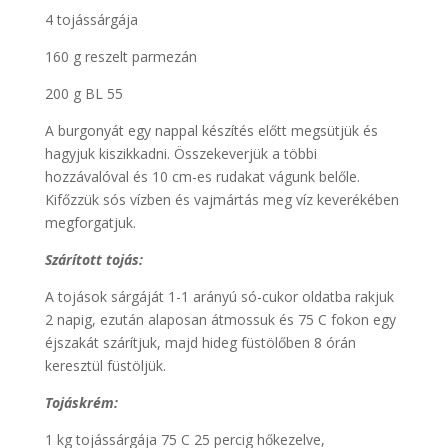
4 tojássárgája
160 g reszelt parmezán
200 g BL 55
A burgonyát egy nappal készítés előtt megsütjük és
hagyjuk kiszikkadni. Összekeverjük a többi
hozzávalóval és 10 cm-es rudakat vágunk belőle.
Kifőzzük sós vízben és vajmártás meg víz keverékében
megforgatjuk.
Szárított tojás:
A tojások sárgáját 1-1 arányú só-cukor oldatba rakjuk
2 napig, ezután alaposan átmossuk és 75 C fokon egy
éjszakát szárítjuk, majd hideg füstölőben 8 órán
keresztül füstöljük.
Tojáskrém:
1 kg tojássárgája 75 C 25 percig hőkezelve,