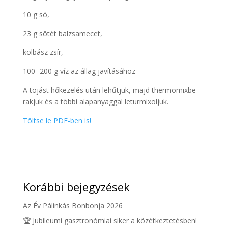
10 g só,
23 g sötét balzsamecet,
kolbász zsír,
100 -200 g víz az állag javításához
A tojást hőkezelés után lehűtjük, majd thermomixbe
rakjuk és a többi alapanyaggal leturmixoljuk.
Töltse le PDF-ben is!
Korábbi bejegyzések
Az Év Pálinkás Bonbonja 2026
🏆 Jubileumi gasztronómiai siker a közétkeztetésben!