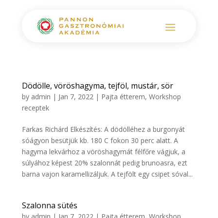
Dödölle, vöröshagyma, tejföl, mustár, sör
by
admin
|
Jan 7, 2022
|
Pajta étterem
,
Workshop
receptek
Farkas Richárd Elkészítés: A dödölléhez a burgonyát
sóágyon besütjük kb. 180 C fokon 30 perc alatt. A
hagyma lekvárhoz a vöröshagymát félfőre vágjuk, a
súlyához képest 20% szalonnát pedig brunoasra, ezt
barna vajon karamellizáljuk. A tejfölt egy csipet sóval...
Szalonna sütés
by
admin
|
Jan 7, 2022
|
Pajta étterem
,
Workshop