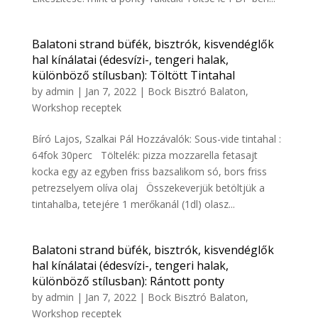
Balatoni strand büfék, bisztrók, kisvendéglők
hal kínálatai (édesvízi-, tengeri halak,
különböző stílusban): Töltött Tintahal
by
admin
|
Jan 7, 2022
|
Bock Bisztró Balaton
,
Workshop receptek
Bíró Lajos, Szalkai Pál Hozzávalók: Sous-vide tintahal :
64fok 30perc Töltelék: pizza mozzarella fetasajt
kocka egy az egyben friss bazsalikom só, bors friss
petrezselyem olíva olaj Összekeverjük betöltjük a
tintahalba, tetejére 1 merőkanál (1dl) olasz...
Balatoni strand büfék, bisztrók, kisvendéglők
hal kínálatai (édesvízi-, tengeri halak,
különböző stílusban): Rántott ponty
by
admin
|
Jan 7, 2022
|
Bock Bisztró Balaton
,
Workshop receptek