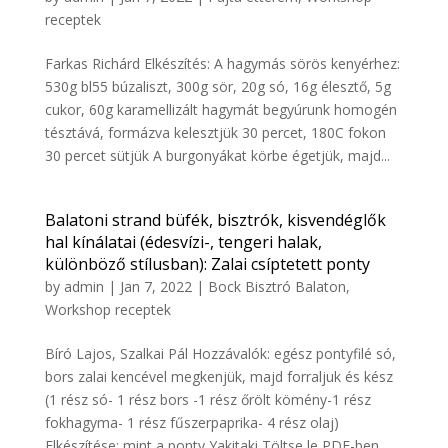
receptek
Farkas Richárd Elkészítés: A hagymás sörös kenyérhez:
530g bl55 búzaliszt, 300g sör, 20g só, 16g élesztő, 5g
cukor, 60g karamellizált hagymát begyúrunk homogén
tésztává, formázva kelesztjük 30 percet, 180C fokon
30 percet sütjük A burgonyákat körbe égetjük, majd...
Balatoni strand büfék, bisztrók, kisvendéglők
hal kínálatai (édesvízi-, tengeri halak,
különböző stílusban): Zalai csíptetett ponty
by
admin
|
Jan 7, 2022
|
Bock Bisztró Balaton
,
Workshop receptek
Bíró Lajos, Szalkai Pál Hozzávalók: egész pontyfilé só,
bors zalai kencével megkenjük, majd forraljuk és kész
(1 rész só- 1 rész bors -1 rész őrölt kömény-1 rész
fokhagyma- 1 rész fűszerpaprika- 4 rész olaj)
Elkészítése: mint a ponty Yakitaki Töltse le PDF-ben...