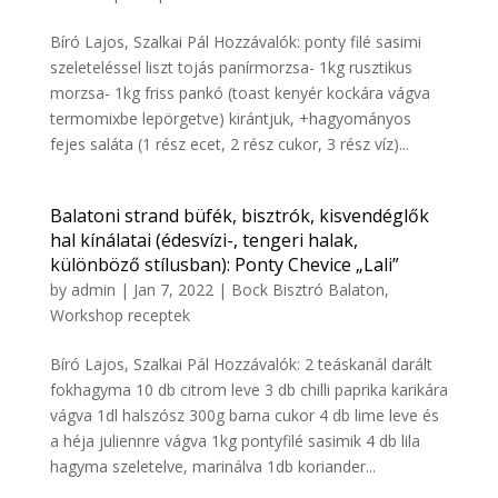
Bíró Lajos, Szalkai Pál Hozzávalók: ponty filé sasimi
szeleteléssel liszt tojás panírmorzsa- 1kg rusztikus
morzsa- 1kg friss pankó (toast kenyér kockára vágva
termomixbe lepörgetve) kirántjuk, +hagyományos
fejes saláta (1 rész ecet, 2 rész cukor, 3 rész víz)...
Balatoni strand büfék, bisztrók, kisvendéglők
hal kínálatai (édesvízi-, tengeri halak,
különböző stílusban): Ponty Chevice „Lali”
by
admin
|
Jan 7, 2022
|
Bock Bisztró Balaton
,
Workshop receptek
Bíró Lajos, Szalkai Pál Hozzávalók: 2 teáskanál darált
fokhagyma 10 db citrom leve 3 db chilli paprika karikára
vágva 1dl halszósz 300g barna cukor 4 db lime leve és
a héja juliennre vágva 1kg pontyfilé sasimik 4 db lila
hagyma szeletelve, marinálva 1db koriander...